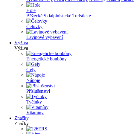
Hole
Běžecké
Skialpinistické
Turistické
Čelovky
Lavinové vybavení
Výživa
Výživa
Energetické bonbóny
Gely
Nápoje
Příslušenství
Tyčinky
Vitamíny
Značky
Značky