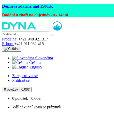
Doprava zdarma nad 1500Kč
Dodání u zboží na objednávku - 14dní
Prodejna:
+421 948 921 317
Eshop:
+421 911 982 415
Slovenčina
Čeština
English
Zaregistrovat se
Přihlásit se
0 položek - 0.00€
0 položek - 0.00€
Váš nákupní košík je prázdný!