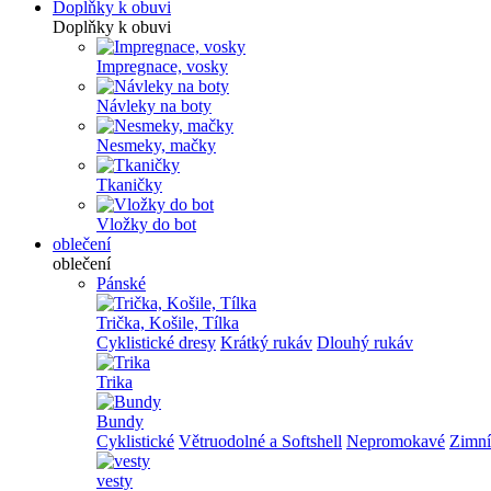
Doplňky k obuvi
Doplňky k obuvi
Impregnace, vosky
Návleky na boty
Nesmeky, mačky
Tkaničky
Vložky do bot
oblečení
oblečení
Pánské
Trička, Košile, Tílka
Cyklistické dresy
Krátký rukáv
Dlouhý rukáv
Trika
Bundy
Cyklistické
Větruodolné a Softshell
Nepromokavé
Zimní
vesty