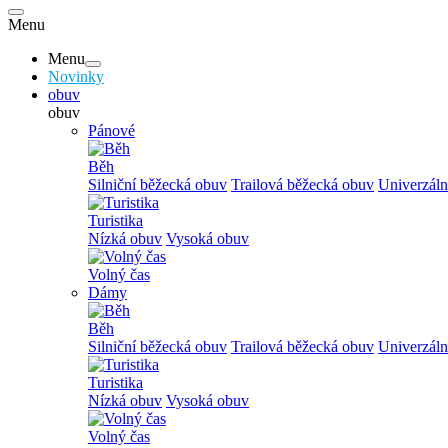
Menu
Menu
Novinky
obuv
obuv
Pánové
Běh
Silniční běžecká obuv
Trailová běžecká obuv
Univerzáln
Turistika
Nízká obuv
Vysoká obuv
Volný čas
Dámy
Běh
Silniční běžecká obuv
Trailová běžecká obuv
Univerzáln
Turistika
Nízká obuv
Vysoká obuv
Volný čas