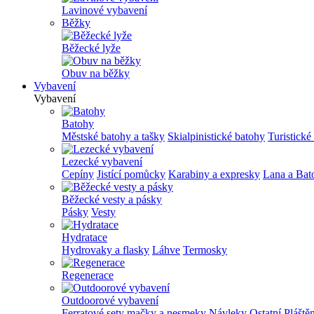
Lavinové vybavení
Běžky
Běžecké lyže
Obuv na běžky
Vybavení
Vybavení
Batohy
Městské batohy a tašky
Skialpinistické batohy
Turistické
Lezecké vybavení
Cepíny
Jistící pomůcky
Karabiny a expresky
Lana a Bat
Běžecké vesty a pásky
Pásky
Vesty
Hydratace
Hydrovaky a flasky
Láhve
Termosky
Regenerace
Outdoorové vybavení
Ferratové sety
mačky a nesmeky
Návleky
Ostatní
Pláště