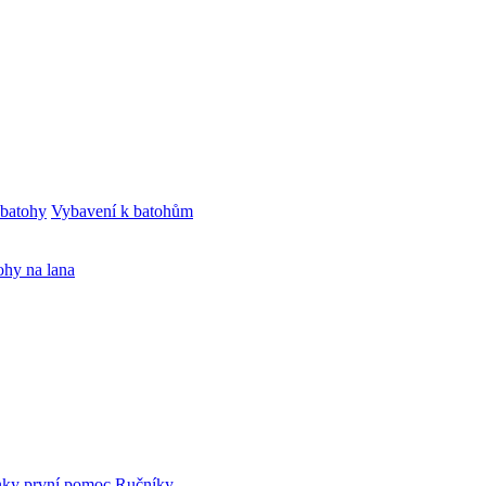
 batohy
Vybavení k batohům
ohy na lana
nky
první pomoc
Ručníky