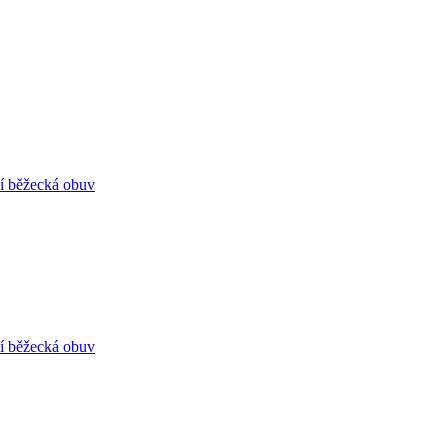
í běžecká obuv
í běžecká obuv