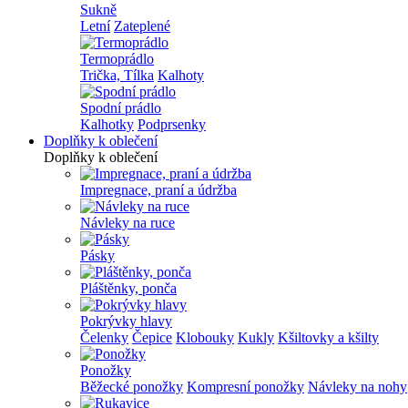
Sukně
Letní
Zateplené
Termoprádlo
Trička, Tílka
Kalhoty
Spodní prádlo
Kalhotky
Podprsenky
Doplňky k oblečení
Doplňky k oblečení
Impregnace, praní a údržba
Návleky na ruce
Pásky
Pláštěnky, ponča
Pokrývky hlavy
Čelenky
Čepice
Klobouky
Kukly
Kšiltovky a kšilty
Ponožky
Běžecké ponožky
Kompresní ponožky
Návleky na nohy