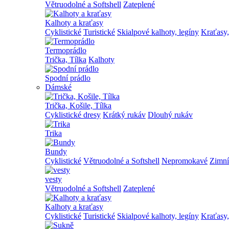
Větruodolné a Softshell
Zateplené
Kalhoty a kraťasy
Cyklistické
Turistické
Skialpové kalhoty, legíny
Kraťasy,
Termoprádlo
Trička, Tílka
Kalhoty
Spodní prádlo
Dámské
Trička, Košile, Tílka
Cyklistické dresy
Krátký rukáv
Dlouhý rukáv
Trika
Bundy
Cyklistické
Větruodolné a Softshell
Nepromokavé
Zimní
vesty
Větruodolné a Softshell
Zateplené
Kalhoty a kraťasy
Cyklistické
Turistické
Skialpové kalhoty, legíny
Kraťasy,