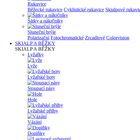
Rukavice
Běžecké rukavice
Cyklistické rukavice
Skialpové rukavi
Šátky a nákrčníky
Sluneční brýle
Polarizační
Fotochromatické
Zrcadlové
Colorvision
SKIALP A BĚŽKY
SKIALP A BĚŽKY
Lyžařky
Lyže
Lyžařské boty
Stoupací pásy
Hole
Lyžařské přilby
Vázání
Doplňky