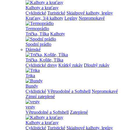
Kalhoty a kraťasy
Cyklistické
Turistické
Skialpové kalhoty, legíny
Kraťasy, 3/4 kalhoty
Legíny
Nepromokavé
Termoprádlo
Trička, Tílka
Kalhoty
Spodní prádlo
Dámské
Trička, Košile, Tílka
Cyklistické dresy
Krátký rukáv
Dlouhý rukáv
Trika
Bundy
Cyklistické
Větruodolné a Softshell
Nepromokavé
Zimní zateplené
vesty
Větruodolné a Softshell
Zateplené
Kalhoty a kraťasy
Cyklistické
Turistické
Skialpové kalhoty, legíny