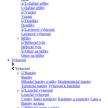
Lyžařské přilby
Vázání
Doplňky
Lavinové vybavení
Běžky
Běžecké lyže
Obuv na běžky
Vybavení
Vybavení
Batohy
Městské batohy a tašky
Skialpinistické batohy
Turistické batohy
Vybavení k batohům
Lezecké vybavení
Cepíny
Jistící pomůcky
Karabiny a expresky
Lana a
Batohy na lana