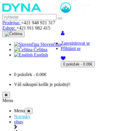
Prodejna:
+421 948 921 317
Eshop:
+421 911 982 415
Zaregistrovat se
Slovenčina
Přihlásit se
Čeština
English
0 položek - 0.00€
0 položek - 0.00€
Váš nákupní košík je prázdný!
Menu
Menu
Novinky
obuv