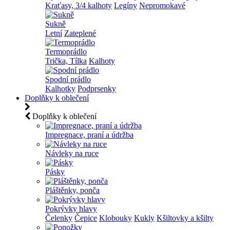
Kraťasy, 3/4 kalhoty
Legíny
Nepromokavé
Sukně
Letní
Zateplené
Termoprádlo
Trička, Tílka
Kalhoty
Spodní prádlo
Kalhotky
Podprsenky
Doplňky k oblečení
Doplňky k oblečení
Impregnace, praní a údržba
Návleky na ruce
Pásky
Pláštěnky, ponča
Pokrývky hlavy
Čelenky
Čepice
Klobouky
Kukly
Kšiltovky a kšilty