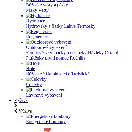
Běžecké vesty a pásky
Pásky
Vesty
Hydratace
Hydrovaky a flasky
Láhve
Termosky
Regenerace
Outdoorové vybavení
Ferratové sety
mačky a nesmeky
Návleky
Ostatní
Pláštěnky
první pomoc
Ručníky
Hole
Běžecké
Skialpinistické
Turistické
Čelovky
Lavinové vybavení
Výživa
Výživa
Energetické bonbóny