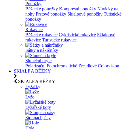
Ponožky
Běžecké ponožky
Kompresní ponožky
Návleky na
nohy
Prstové ponožky
Skialpové ponožky
Turistické
ponožky
Rukavice
Běžecké rukavice
Cyklistické rukavice
Skialpové
rukavice
Turistické rukavice
Šátky a nákrčníky
Sluneční brýle
Polarizační
Fotochromatické
Zrcadlové
Colorvision
SKIALP A BĚŽKY
SKIALP A BĚŽKY
Lyžařky
Lyže
Lyžařské boty
Stoupací pásy
Hole