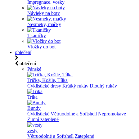
Impregnace, vosky
Návleky na boty
Nesmeky, mačky
Tkaničky
Vložky do bot
oblečení
oblečení
Pánské
Trička, Košile, Tílka
Cyklistické dresy
Krátký rukáv
Dlouhý rukáv
Trika
Bundy
Cyklistické
Větruodolné a Softshell
Nepromokavé
Zimní zateplené
vesty
Větruodolné a Softshell
Zateplené