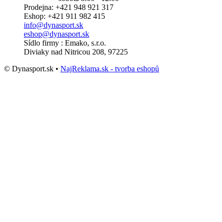
Prodejna: +421 948 921 317
Eshop: +421 911 982 415
info@dynasport.sk
eshop@dynasport.sk
Sídlo firmy : Emako, s.r.o.
Diviaky nad Nitricou 208, 97225
© Dynasport.sk •
NajReklama.sk - tvorba eshopů