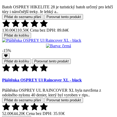
Batoh OSPREY HIKELITE 28 je turistický batoh určený pro lehčí
túry i náročnější treky. Je lehký a..
Přidat do seznamu přání
Porovnat tento produkt
130.00€
110.50€
Cena bez DPH: 89.84€
Přidat do košíku
-15%
Přidat do košíku
Porovnat tento produkt
Pláštěnka OSPREY Ul Raincover XL - black
Pláštěnka OSPREY UL RAINCOVER XL byla navržena z
odolného nylonu 40 denier, který byl vyroben v rips..
Přidat do seznamu přání
Porovnat tento produkt
52.00€
44.20€
Cena bez DPH: 35.93€