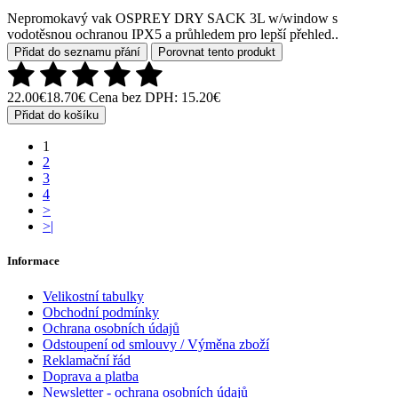
Nepromokavý vak OSPREY DRY SACK 3L w/window s
vodotěsnou ochranou IPX5 a průhledem pro lepší přehled..
Přidat do seznamu přání
Porovnat tento produkt
22.00€
18.70€
Cena bez DPH: 15.20€
Přidat do košíku
1
2
3
4
>
>|
Informace
Velikostní tabulky
Obchodní podmínky
Ochrana osobních údajů
Odstoupení od smlouvy / Výměna zboží
Reklamační řád
Doprava a platba
Newsletter - ochrana osobních údajů