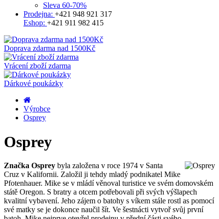
Sleva 60-70%
Prodejna:
+421 948 921 317
Eshop:
+421 911 982 415
Doprava zdarma nad 1500Kč
Vrácení zboží zdarma
Dárkové poukázky
Výrobce
Osprey
Osprey
Značka Osprey
byla založena v roce 1974 v Santa
Cruz v Kalifornii. Založil ji tehdy mladý podnikatel Mike
Pfotenhauer. Mike se v mládí věnoval turistice ve svém domovském
státě Oregon. S bratry a otcem potřebovali při svých výšlapech
kvalitní vybavení. Jeho zájem o batohy s víkem stále rostl as pomocí
své matky se je dokonce naučil šít. Ve šestnácti vytvoř svůj první
batoh. Mike nejprve otevřel prodejnu v přední části svého