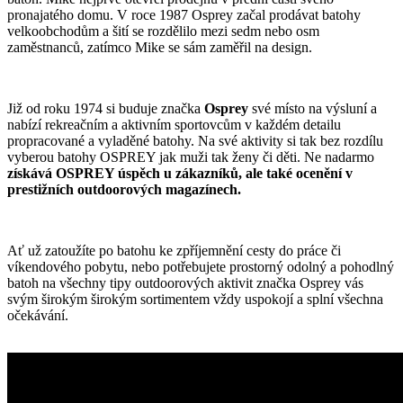
pronajatého domu. V roce 1987 Osprey začal prodávat batohy
velkoobchodům a šití se rozdělilo mezi sedm nebo osm
zaměstnanců, zatímco Mike se sám zaměřil na design.
Již od roku 1974 si buduje značka
Osprey
své místo na výsluní a
nabízí rekreačním a aktivním sportovcům v každém detailu
propracované a vyladěné batohy. Na své aktivity si tak bez rozdílu
vyberou batohy OSPREY jak muži tak ženy či děti. Ne nadarmo
získává OSPREY úspěch u zákazníků, ale také ocenění v
prestižních outdoorových magazínech.
Ať už zatoužíte po batohu ke zpříjemnění cesty do práce či
víkendového pobytu, nebo potřebujete prostorný odolný a pohodlný
batoh na všechny tipy outdoorových aktivit značka Osprey vás
svým širokým širokým sortimentem vždy uspokojí a splní všechna
očekávání.