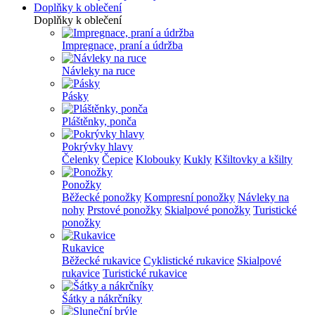
Doplňky k oblečení
Doplňky k oblečení
Impregnace, praní a údržba
Návleky na ruce
Pásky
Pláštěnky, ponča
Pokrývky hlavy
Čelenky
Čepice
Klobouky
Kukly
Kšiltovky a kšilty
Ponožky
Běžecké ponožky
Kompresní ponožky
Návleky na
nohy
Prstové ponožky
Skialpové ponožky
Turistické
ponožky
Rukavice
Běžecké rukavice
Cyklistické rukavice
Skialpové
rukavice
Turistické rukavice
Šátky a nákrčníky