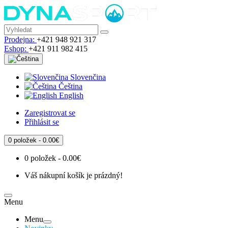
Prodejna:
+421 948 921 317
Eshop:
+421 911 982 415
Slovenčina
Čeština
English
Zaregistrovat se
Přihlásit se
0 položek - 0.00€
0 položek - 0.00€
Váš nákupní košík je prázdný!
Menu
Menu