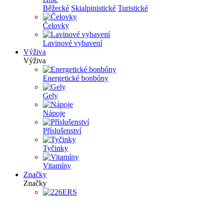
Běžecké
Skialpinistické
Turistické
Čelovky
Lavinové vybavení
Výživa
Výživa
Energetické bonbóny
Gely
Nápoje
Příslušenství
Tyčinky
Vitamíny
Značky
Značky