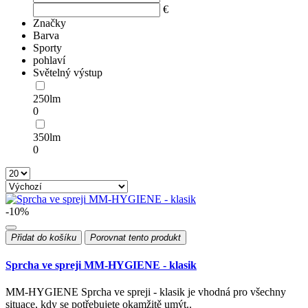
€
Značky
Barva
Sporty
pohlaví
Světelný výstup
250lm
0
350lm
0
-10%
Přidat do košíku
Porovnat tento produkt
Sprcha ve spreji MM-HYGIENE - klasik
MM-HYGIENE Sprcha ve spreji - klasik je vhodná pro všechny
situace, kdy se potřebujete okamžitě umýt..