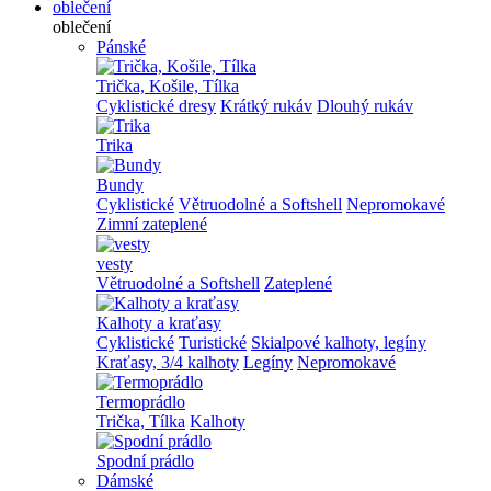
oblečení
oblečení
Pánské
Trička, Košile, Tílka
Cyklistické dresy
Krátký rukáv
Dlouhý rukáv
Trika
Bundy
Cyklistické
Větruodolné a Softshell
Nepromokavé
Zimní zateplené
vesty
Větruodolné a Softshell
Zateplené
Kalhoty a kraťasy
Cyklistické
Turistické
Skialpové kalhoty, legíny
Kraťasy, 3/4 kalhoty
Legíny
Nepromokavé
Termoprádlo
Trička, Tílka
Kalhoty
Spodní prádlo
Dámské