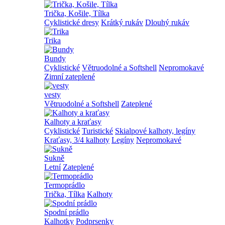
Trička, Košile, Tílka
Cyklistické dresy
Krátký rukáv
Dlouhý rukáv
Trika
Bundy
Cyklistické
Větruodolné a Softshell
Nepromokavé
Zimní zateplené
vesty
Větruodolné a Softshell
Zateplené
Kalhoty a kraťasy
Cyklistické
Turistické
Skialpové kalhoty, legíny
Kraťasy, 3/4 kalhoty
Legíny
Nepromokavé
Sukně
Letní
Zateplené
Termoprádlo
Trička, Tílka
Kalhoty
Spodní prádlo
Kalhotky
Podprsenky