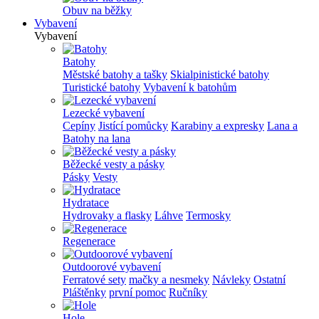
Obuv na běžky
Vybavení
Vybavení
Batohy
Městské batohy a tašky
Skialpinistické batohy
Turistické batohy
Vybavení k batohům
Lezecké vybavení
Cepíny
Jistící pomůcky
Karabiny a expresky
Lana a
Batohy na lana
Běžecké vesty a pásky
Pásky
Vesty
Hydratace
Hydrovaky a flasky
Láhve
Termosky
Regenerace
Outdoorové vybavení
Ferratové sety
mačky a nesmeky
Návleky
Ostatní
Pláštěnky
první pomoc
Ručníky
Hole