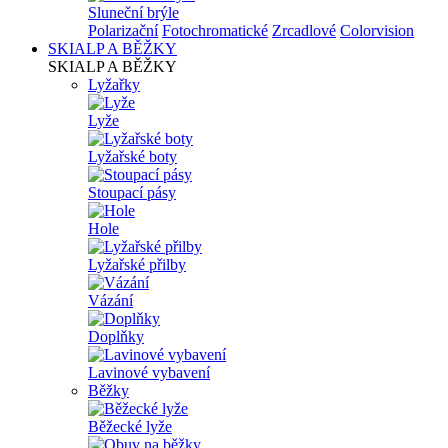
Sluneční brýle
Polarizační
Fotochromatické
Zrcadlové
Colorvision
SKIALP A BĚŽKY
SKIALP A BĚŽKY
Lyžařky
Lyže
Lyžařské boty
Stoupací pásy
Hole
Lyžařské přilby
Vázání
Doplňky
Lavinové vybavení
Běžky
Běžecké lyže