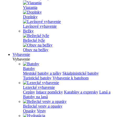
Viazania
Doplnky
Lavínové vybavenie
Bežky
Bežecké lyže
Obuv na bežky
Vybavenie
Vybavenie
Batohy
Mestské batohy a tašky
Skialpinistické batohy
Turistické batohy
Vybavenie k batohom
Lezecké vybavenie
Cepíny
Istiace pomôcky
Karabíny a expresky
Laná a
Batohy na laná
Bežecké vesty a opasky
Opasky
Vesty