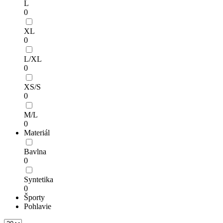
L
0
XL
0
L/XL
0
XS/S
0
M/L
0
Materiál
Bavlna
0
Syntetika
0
Športy
Pohlavie