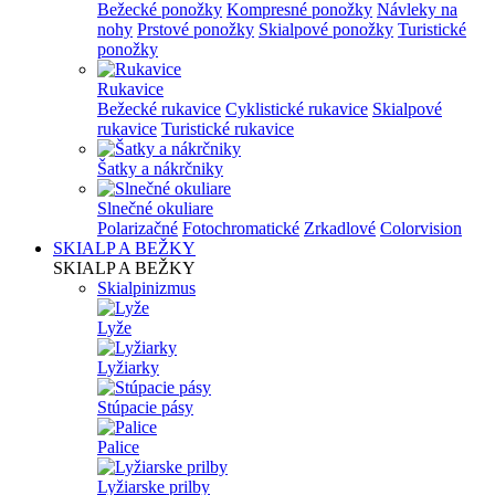
Bežecké ponožky
Kompresné ponožky
Návleky na
nohy
Prstové ponožky
Skialpové ponožky
Turistické
ponožky
Rukavice
Bežecké rukavice
Cyklistické rukavice
Skialpové
rukavice
Turistické rukavice
Šatky a nákrčniky
Slnečné okuliare
Polarizačné
Fotochromatické
Zrkadlové
Colorvision
SKIALP A BEŽKY
SKIALP A BEŽKY
Skialpinizmus
Lyže
Lyžiarky
Stúpacie pásy
Palice
Lyžiarske prilby