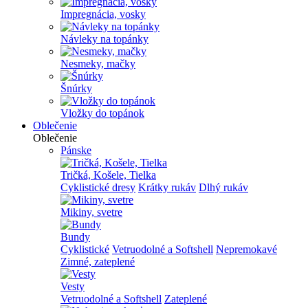
Impregnácia, vosky
Návleky na topánky
Nesmeky, mačky
Šnúrky
Vložky do topánok
Oblečenie
Oblečenie
Pánske
Tričká, Košele, Tielka
Cyklistické dresy
Krátky rukáv
Dlhý rukáv
Mikiny, svetre
Bundy
Cyklistické
Vetruodolné a Softshell
Nepremokavé
Zimné, zateplené
Vesty
Vetruodolné a Softshell
Zateplené