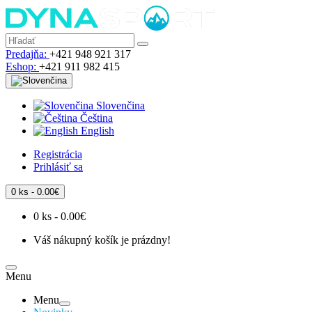
Predajňa:
+421 948 921 317
Eshop:
+421 911 982 415
Slovenčina
Čeština
English
Registrácia
Prihlásiť sa
0 ks - 0.00€
0 ks - 0.00€
Váš nákupný košík je prázdny!
Menu
Menu