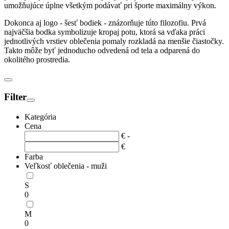
umožňujúce úplne všetkým podávať pri športe maximálny výkon.
Dokonca aj logo - šesť bodiek - znázorňuje túto filozofiu. Prvá
najväčšia bodka symbolizuje kropaj potu, ktorá sa vďaka práci
jednotlivých vrstiev oblečenia pomaly rozkladá na menšie čiastočky.
Takto môže byť jednoducho odvedená od tela a odparená do
okolitého prostredia.
Filter
Kategória
Cena
€
-
€
Farba
Veľkosť oblečenia - muži
S
0
M
0