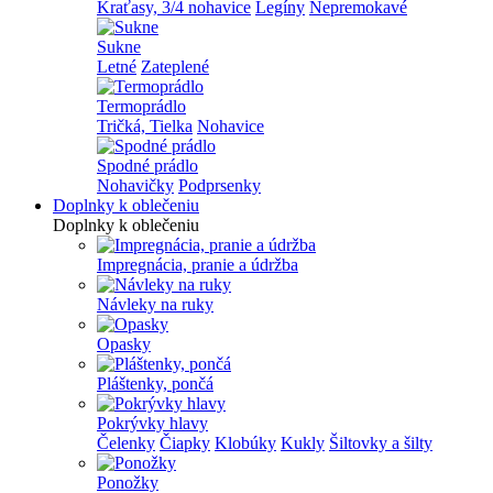
Kraťasy, 3/4 nohavice
Legíny
Nepremokavé
Sukne
Letné
Zateplené
Termoprádlo
Tričká, Tielka
Nohavice
Spodné prádlo
Nohavičky
Podprsenky
Doplnky k oblečeniu
Doplnky k oblečeniu
Impregnácia, pranie a údržba
Návleky na ruky
Opasky
Pláštenky, pončá
Pokrývky hlavy
Čelenky
Čiapky
Klobúky
Kukly
Šiltovky a šilty
Ponožky