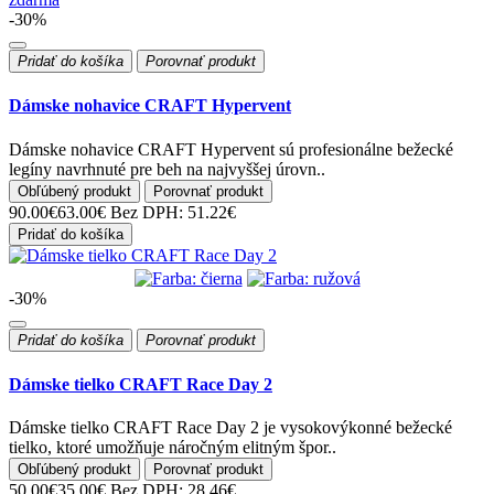
-30%
Pridať do košíka
Porovnať produkt
Dámske nohavice CRAFT Hypervent
Dámske nohavice CRAFT Hypervent sú profesionálne bežecké
legíny navrhnuté pre beh na najvyššej úrovn..
Obľúbený produkt
Porovnať produkt
90.00€
63.00€
Bez DPH: 51.22€
Pridať do košíka
-30%
Pridať do košíka
Porovnať produkt
Dámske tielko CRAFT Race Day 2
Dámske tielko CRAFT Race Day 2 je vysokovýkonné bežecké
tielko, ktoré umožňuje náročným elitným špor..
Obľúbený produkt
Porovnať produkt
50.00€
35.00€
Bez DPH: 28.46€