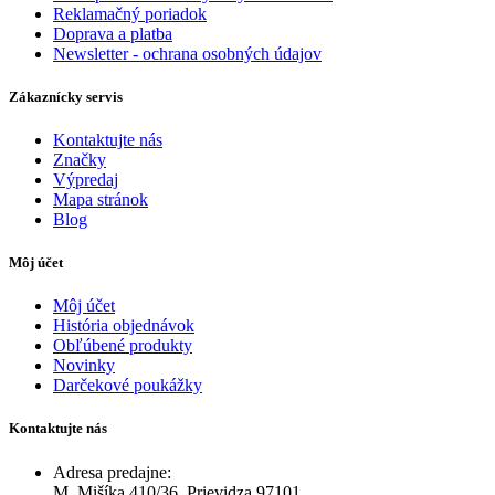
Reklamačný poriadok
Doprava a platba
Newsletter - ochrana osobných údajov
Zákaznícky servis
Kontaktujte nás
Značky
Výpredaj
Mapa stránok
Blog
Môj účet
Môj účet
História objednávok
Obľúbené produkty
Novinky
Darčekové poukážky
Kontaktujte nás
Adresa predajne:
M. Mišíka 410/36, Prievidza 97101