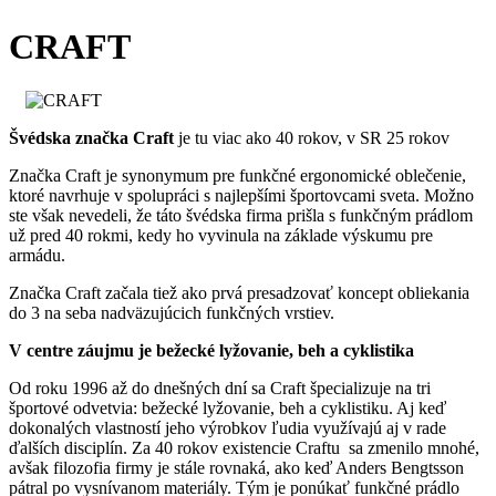
CRAFT
Švédska značka Craft
je tu viac ako 40 rokov, v SR 25 rokov
Značka Craft je synonymum pre funkčné ergonomické oblečenie,
ktoré navrhuje v spolupráci s najlepšími športovcami sveta. Možno
ste však nevedeli, že táto švédska firma prišla s funkčným prádlom
už pred 40 rokmi, kedy ho vyvinula na základe výskumu pre
armádu.
Značka Craft začala tiež ako prvá presadzovať koncept obliekania
do 3 na seba nadväzujúcich funkčných vrstiev.
V centre záujmu je bežecké lyžovanie, beh a cyklistika
Od roku 1996 až do dnešných dní sa Craft špecializuje na tri
športové odvetvia: bežecké lyžovanie, beh a cyklistiku. Aj keď
dokonalých vlastností jeho výrobkov ľudia využívajú aj v rade
ďalších disciplín. Za 40 rokov existencie Craftu sa zmenilo mnohé,
avšak filozofia firmy je stále rovnaká, ako keď Anders Bengtsson
pátral po vysnívanom materiály. Tým je ponúkať funkčné prádlo