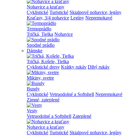
Nohavice a kraťasy
Cyklistické
Turistické
Skialpové nohavice, legíny
Kraťasy, 3/4 nohavice
Legíny
Nepremokavé
Termoprádlo
Tričká, Tielka
Nohavice
Spodné prádlo
Dámske
Tričká, Košele, Tielka
Cyklistické dresy
Krátky rukáv
Dlhý rukáv
Mikiny, svetre
Bundy
Cyklistické
Vetruodolné a Softshell
Nepremokavé
Zimné, zateplené
Vesty
Vetruodolné a Softshell
Zateplené
Nohavice a kraťasy
Cyklistické
Turistické
Skialpové nohavice, legíny