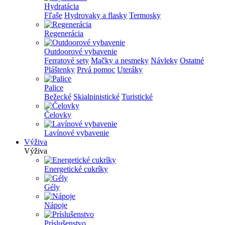
Hydratácia
Fľaše
Hydrovaky a flasky
Termosky
Regenerácia
Outdoorové vybavenie
Ferratové sety
Mačky a nesmeky
Návleky
Ostatné
Pláštenky
Prvá pomoc
Uteráky
Palice
Bežecké
Skialpinistické
Turistické
Čelovky
Lavínové vybavenie
Výživa
Výživa
Energetické cukríky
Gély
Nápoje
Príslušenstvo