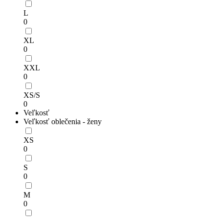
L
0
XL
0
XXL
0
XS/S
0
Veľkosť
Veľkosť oblečenia - ženy
XS
0
S
0
M
0