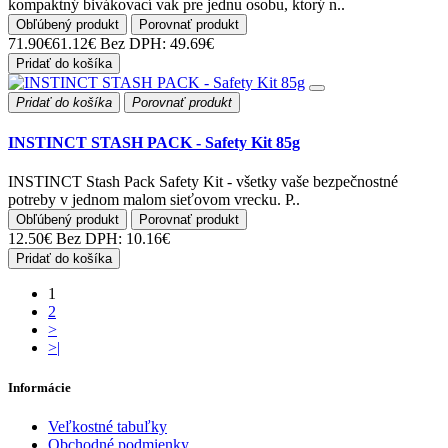
kompaktný bivákovací vak pre jednu osobu, ktorý n..
Obľúbený produkt
Porovnať produkt
71.90€
61.12€
Bez DPH: 49.69€
Pridať do košíka
Pridať do košíka
Porovnať produkt
INSTINCT STASH PACK - Safety Kit 85g
INSTINCT Stash Pack Safety Kit - všetky vaše bezpečnostné
potreby v jednom malom sieťovom vrecku. P..
Obľúbený produkt
Porovnať produkt
12.50€
Bez DPH: 10.16€
Pridať do košíka
1
2
>
>|
Informácie
Veľkostné tabuľky
Obchodné podmienky