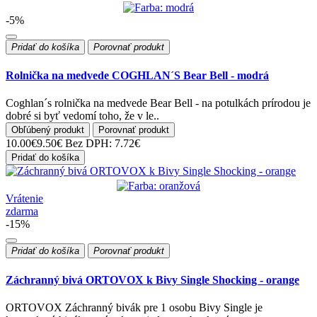
-5%
Pridať do košíka
Porovnať produkt
Rolnička na medvede COGHLAN´S Bear Bell - modrá
Coghlan´s rolnička na medvede Bear Bell - na potulkách prírodou je
dobré si byť vedomí toho, že v le..
Obľúbený produkt
Porovnať produkt
10.00€
9.50€
Bez DPH: 7.72€
Pridať do košíka
Vrátenie
zdarma
-15%
Pridať do košíka
Porovnať produkt
Záchranný bivá ORTOVOX k Bivy Single Shocking - orange
ORTOVOX Záchranný bivák pre 1 osobu Bivy Single je