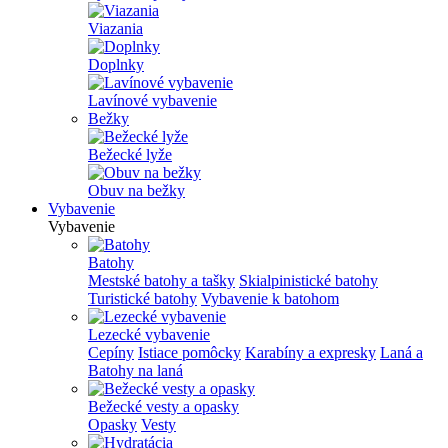
Viazania
Doplnky
Lavínové vybavenie
Bežky
Bežecké lyže
Obuv na bežky
Vybavenie
Vybavenie
Batohy
Mestské batohy a tašky
Skialpinistické batohy
Turistické batohy
Vybavenie k batohom
Lezecké vybavenie
Cepíny
Istiace pomôcky
Karabíny a expresky
Laná a
Batohy na laná
Bežecké vesty a opasky
Opasky
Vesty