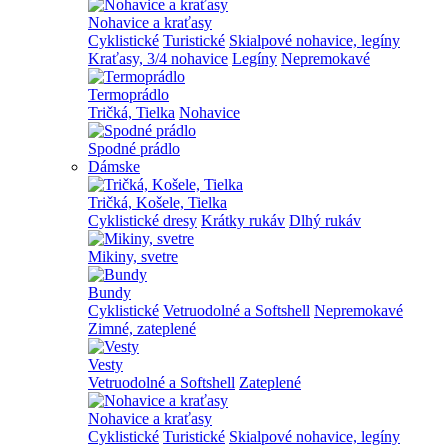
Nohavice a kraťasy
Cyklistické
Turistické
Skialpové nohavice, legíny
Kraťasy, 3/4 nohavice
Legíny
Nepremokavé
Termoprádlo
Tričká, Tielka
Nohavice
Spodné prádlo
Dámske
Tričká, Košele, Tielka
Cyklistické dresy
Krátky rukáv
Dlhý rukáv
Mikiny, svetre
Bundy
Cyklistické
Vetruodolné a Softshell
Nepremokavé
Zimné, zateplené
Vesty
Vetruodolné a Softshell
Zateplené
Nohavice a kraťasy
Cyklistické
Turistické
Skialpové nohavice, legíny