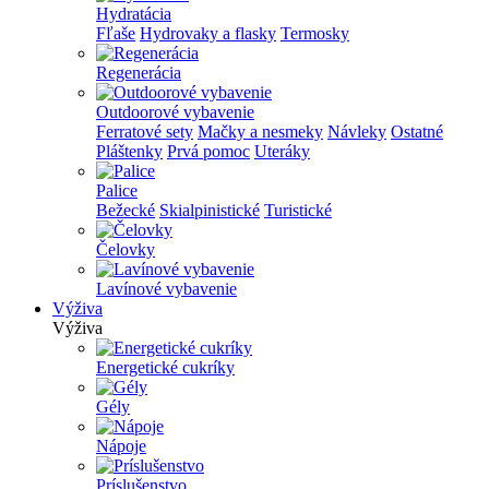
Hydratácia
Fľaše
Hydrovaky a flasky
Termosky
Regenerácia
Outdoorové vybavenie
Ferratové sety
Mačky a nesmeky
Návleky
Ostatné
Pláštenky
Prvá pomoc
Uteráky
Palice
Bežecké
Skialpinistické
Turistické
Čelovky
Lavínové vybavenie
Výživa
Výživa
Energetické cukríky
Gély
Nápoje
Príslušenstvo