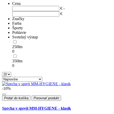
Cena
€
-
€
Značky
Farba
Športy
Pohlavie
Svetelný výstup
250lm
0
350lm
0
-10%
Pridať do košíka
Porovnať produkt
Sprcha v spreji MM-HYGIENE - klasik