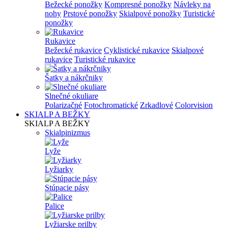
Bežecké ponožky
Kompresné ponožky
Návleky na
nohy
Prstové ponožky
Skialpové ponožky
Turistické
ponožky
Rukavice
Bežecké rukavice
Cyklistické rukavice
Skialpové
rukavice
Turistické rukavice
Šatky a nákrčniky
Slnečné okuliare
Polarizačné
Fotochromatické
Zrkadlové
Colorvision
SKIALP A BEŽKY
SKIALP A BEŽKY
Skialpinizmus
Lyže
Lyžiarky
Stúpacie pásy
Palice
Lyžiarske prilby