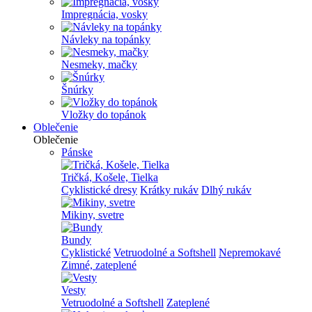
Impregnácia, vosky
Návleky na topánky
Nesmeky, mačky
Šnúrky
Vložky do topánok
Oblečenie
Oblečenie
Pánske
Tričká, Košele, Tielka
Cyklistické dresy
Krátky rukáv
Dlhý rukáv
Mikiny, svetre
Bundy
Cyklistické
Vetruodolné a Softshell
Nepremokavé
Zimné, zateplené
Vesty
Vetruodolné a Softshell
Zateplené