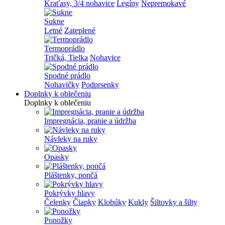
Kraťasy, 3/4 nohavice
Legíny
Nepremokavé
Sukne
Letné
Zateplené
Termoprádlo
Tričká, Tielka
Nohavice
Spodné prádlo
Nohavičky
Podprsenky
Doplnky k oblečeniu
Doplnky k oblečeniu
Impregnácia, pranie a údržba
Návleky na ruky
Opasky
Pláštenky, pončá
Pokrývky hlavy
Čelenky
Čiapky
Klobúky
Kukly
Šiltovky a šilty
Ponožky