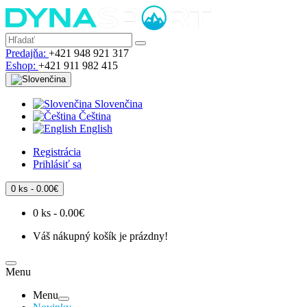
Predajňa:
+421 948 921 317
Eshop:
+421 911 982 415
Slovenčina
Čeština
English
Registrácia
Prihlásiť sa
0 ks - 0.00€
0 ks - 0.00€
Váš nákupný košík je prázdny!
Menu
Menu