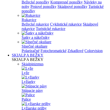
Bežecké ponožky
Kompresné ponožky
Návleky na
nohy
Prstové ponožky
Skialpové ponožky
Turistické
ponožky
Rukavice
Bežecké rukavice
Cyklistické rukavice
Skialpové
rukavice
Turistické rukavice
Šatky a nákrčniky
Slnečné okuliare
Polarizačné
Fotochromatické
Zrkadlové
Colorvision
SKIALP A BEŽKY
SKIALP A BEŽKY
Skialpinizmus
Lyže
Lyžiarky
Stúpacie pásy
Palice
Lyžiarske prilby