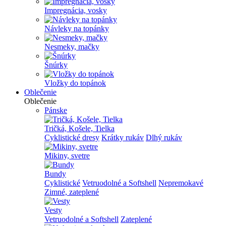
Impregnácia, vosky
Návleky na topánky
Nesmeky, mačky
Šnúrky
Vložky do topánok
Oblečenie
Oblečenie
Pánske
Tričká, Košele, Tielka
Cyklistické dresy
Krátky rukáv
Dlhý rukáv
Mikiny, svetre
Bundy
Cyklistické
Vetruodolné a Softshell
Nepremokavé
Zimné, zateplené
Vesty
Vetruodolné a Softshell
Zateplené