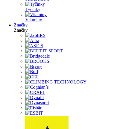
Tyčinky
Vitamíny
Značky
Značky