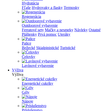
Hydratácia
Fľaše
Hydrovaky a flasky
Termosky
Regenerácia
Outdoorové vybavenie
Ferratové sety
Mačky a nesmeky
Návleky
Ostatné
Pláštenky
Prvá pomoc
Uteráky
Palice
Bežecké
Skialpinistické
Turistické
Čelovky
Lavínové vybavenie
Výživa
Výživa
Energetické cukríky
Gély
Nápoje
Príslušenstvo