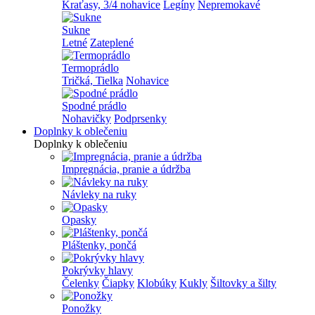
Kraťasy, 3/4 nohavice
Legíny
Nepremokavé
Sukne
Letné
Zateplené
Termoprádlo
Tričká, Tielka
Nohavice
Spodné prádlo
Nohavičky
Podprsenky
Doplnky k oblečeniu
Doplnky k oblečeniu
Impregnácia, pranie a údržba
Návleky na ruky
Opasky
Pláštenky, pončá
Pokrývky hlavy
Čelenky
Čiapky
Klobúky
Kukly
Šiltovky a šilty
Ponožky