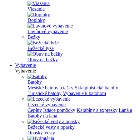
Viazania
Doplnky
Lavínové vybavenie
Bežky
Bežecké lyže
Obuv na bežky
Vybavenie
Vybavenie
Batohy
Mestské batohy a tašky
Skialpinistické batohy
Turistické batohy
Vybavenie k batohom
Lezecké vybavenie
Cepíny
Istiace pomôcky
Karabíny a expresky
Laná a
Batohy na laná
Bežecké vesty a opasky
Opasky
Vesty