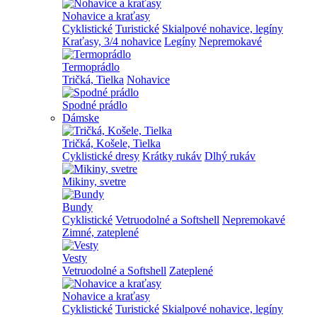
Nohavice a kraťasy
Cyklistické
Turistické
Skialpové nohavice, legíny
Kraťasy, 3/4 nohavice
Legíny
Nepremokavé
Termoprádlo
Tričká, Tielka
Nohavice
Spodné prádlo
Dámske
Tričká, Košele, Tielka
Cyklistické dresy
Krátky rukáv
Dlhý rukáv
Mikiny, svetre
Bundy
Cyklistické
Vetruodolné a Softshell
Nepremokavé
Zimné, zateplené
Vesty
Vetruodolné a Softshell
Zateplené
Nohavice a kraťasy
Cyklistické
Turistické
Skialpové nohavice, legíny