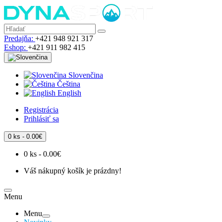
Predajňa:
+421 948 921 317
Eshop:
+421 911 982 415
Slovenčina
Čeština
English
Registrácia
Prihlásiť sa
0 ks - 0.00€
0 ks - 0.00€
Váš nákupný košík je prázdny!
Menu
Menu