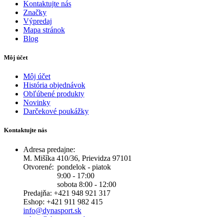
Kontaktujte nás
Značky
Výpredaj
Mapa stránok
Blog
Môj účet
Môj účet
História objednávok
Obľúbené produkty
Novinky
Darčekové poukážky
Kontaktujte nás
Adresa predajne:
M. Mišíka 410/36, Prievidza 97101
Otvorené:
pondelok - piatok
9:00 - 17:00
sobota 8:00 - 12:00
Predajňa: +421 948 921 317
Eshop: +421 911 982 415
info@dynasport.sk