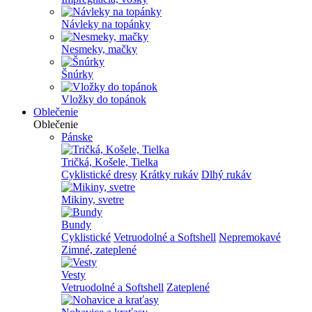
Návleky na topánky
Nesmeky, mačky
Šnúrky
Vložky do topánok
Oblečenie
Oblečenie
Pánske
Tričká, Košele, Tielka
Cyklistické dresy
Krátky rukáv
Dlhý rukáv
Mikiny, svetre
Bundy
Cyklistické
Vetruodolné a Softshell
Nepremokavé
Zimné, zateplené
Vesty
Vetruodolné a Softshell
Zateplené