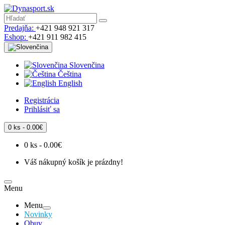
Predajňa:
+421 948 921 317
Eshop:
+421 911 982 415
Slovenčina
Čeština
English
Registrácia
Prihlásiť sa
0 ks - 0.00€
0 ks - 0.00€
Váš nákupný košík je prázdny!
Menu
Menu
Novinky
Obuv