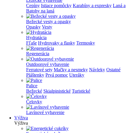
Lezecké vybavenie
Cepíny
Istiace pomôcky
Karabíny a expresky
Laná a
Batohy na laná
Bežecké vesty a opasky
Opasky
Vesty
Hydratácia
Fľaše
Hydrovaky a flasky
Termosky
Regenerácia
Outdoorové vybavenie
Ferratové sety
Mačky a nesmeky
Návleky
Ostatné
Pláštenky
Prvá pomoc
Uteráky
Palice
Bežecké
Skialpinistické
Turistické
Čelovky
Lavínové vybavenie
Výživa
Výživa