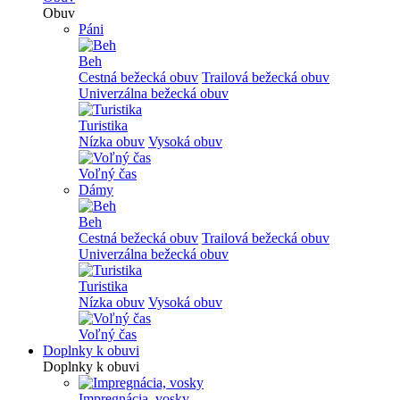
Obuv
Páni
Beh
Cestná bežecká obuv
Trailová bežecká obuv
Univerzálna bežecká obuv
Turistika
Nízka obuv
Vysoká obuv
Voľný čas
Dámy
Beh
Cestná bežecká obuv
Trailová bežecká obuv
Univerzálna bežecká obuv
Turistika
Nízka obuv
Vysoká obuv
Voľný čas
Doplnky k obuvi
Doplnky k obuvi
Impregnácia, vosky