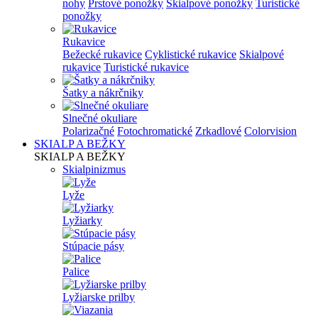
nohy
Prstové ponožky
Skialpové ponožky
Turistické
ponožky
Rukavice
Bežecké rukavice
Cyklistické rukavice
Skialpové
rukavice
Turistické rukavice
Šatky a nákrčniky
Slnečné okuliare
Polarizačné
Fotochromatické
Zrkadlové
Colorvision
SKIALP A BEŽKY
SKIALP A BEŽKY
Skialpinizmus
Lyže
Lyžiarky
Stúpacie pásy
Palice
Lyžiarske prilby