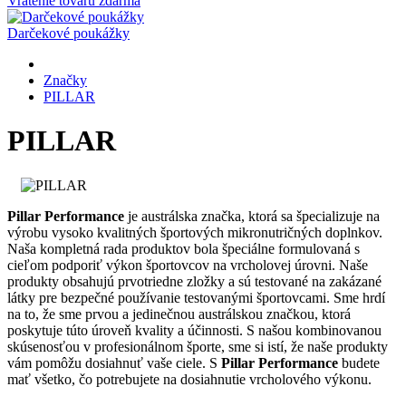
Vrátenie tovaru zdarma
Darčekové poukážky
Značky
PILLAR
PILLAR
Pillar Performance
je austrálska značka, ktorá sa špecializuje na
výrobu vysoko kvalitných športových mikronutričných doplnkov.
Naša kompletná rada produktov bola špeciálne formulovaná s
cieľom podporiť výkon športovcov na vrcholovej úrovni. Naše
produkty obsahujú prvotriedne zložky a sú testované na zakázané
látky pre bezpečné používanie testovanými športovcami. Sme hrdí
na to, že sme prvou a jedinečnou austrálskou značkou, ktorá
poskytuje túto úroveň kvality a účinnosti. S našou kombinovanou
skúsenosťou v profesionálnom športe, sme si istí, že naše produkty
vám pomôžu dosiahnuť vaše ciele. S
Pillar Performance
budete
mať všetko, čo potrebujete na dosiahnutie vrcholového výkonu.