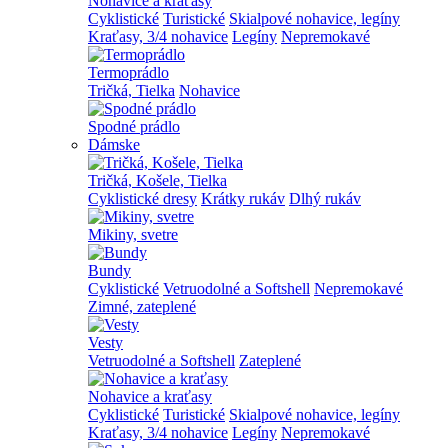
Nohavice a kraťasy
Cyklistické
Turistické
Skialpové nohavice, legíny
Kraťasy, 3/4 nohavice
Legíny
Nepremokavé
Termoprádlo
Tričká, Tielka
Nohavice
Spodné prádlo
Dámske
Tričká, Košele, Tielka
Cyklistické dresy
Krátky rukáv
Dlhý rukáv
Mikiny, svetre
Bundy
Cyklistické
Vetruodolné a Softshell
Nepremokavé
Zimné, zateplené
Vesty
Vetruodolné a Softshell
Zateplené
Nohavice a kraťasy
Cyklistické
Turistické
Skialpové nohavice, legíny
Kraťasy, 3/4 nohavice
Legíny
Nepremokavé