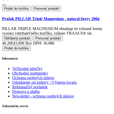
Pridať do košíka
Porovnať produkt
Prášok PILLAR Triple Magnesium - natural berry 200g
PILLAR TRIPLE MAGNESIUM obsahuje tri vybrané formy
vysoko vstrebateľného horčíka, vrátane TRAACS® od..
Obľúbený produkt
Porovnať produkt
46.20€
43.89€
Bez DPH: 36.88€
Pridať do košíka
Informácie
Veľkostné tabuľky
Obchodné podmienky
Ochrana osobných údajov
Odstúpenie od zmluvy / Výmena tovaru
Reklamačný poriadok
Doprava a platba
Newsletter - ochrana osobných údajov
Zákaznícky servis