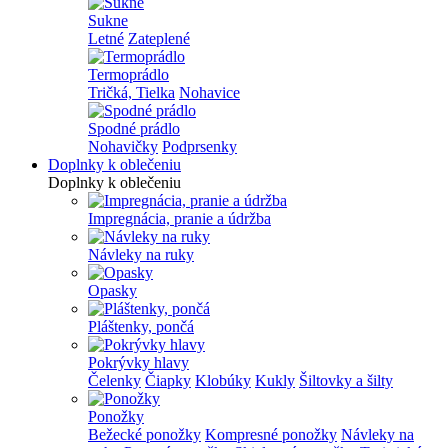
Sukne
Letné
Zateplené
Termoprádlo
Tričká, Tielka
Nohavice
Spodné prádlo
Nohavičky
Podprsenky
Doplnky k oblečeniu
Doplnky k oblečeniu
Impregnácia, pranie a údržba
Návleky na ruky
Opasky
Pláštenky, pončá
Pokrývky hlavy
Čelenky
Čiapky
Klobúky
Kukly
Šiltovky a šilty
Ponožky
Bežecké ponožky
Kompresné ponožky
Návleky na