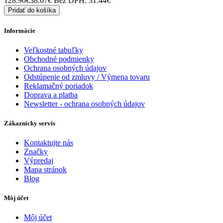
128.90€
38.67€
Bez DPH: 31.44€
Pridať do košíka
Informácie
Veľkostné tabuľky
Obchodné podmienky
Ochrana osobných údajov
Odstúpenie od zmluvy / Výmena tovaru
Reklamačný poriadok
Doprava a platba
Newsletter - ochrana osobných údajov
Zákaznícky servis
Kontaktujte nás
Značky
Výpredaj
Mapa stránok
Blog
Môj účet
Môj účet