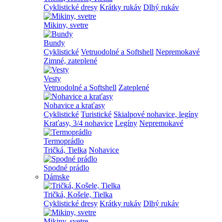
Cyklistické dresy
Krátky rukáv
Dlhý rukáv
Mikiny, svetre
Bundy
Cyklistické
Vetruodolné a Softshell
Nepremokavé
Zimné, zateplené
Vesty
Vetruodolné a Softshell
Zateplené
Nohavice a kraťasy
Cyklistické
Turistické
Skialpové nohavice, legíny
Kraťasy, 3/4 nohavice
Legíny
Nepremokavé
Termoprádlo
Tričká, Tielka
Nohavice
Spodné prádlo
Dámske
Tričká, Košele, Tielka
Cyklistické dresy
Krátky rukáv
Dlhý rukáv
Mikiny, svetre