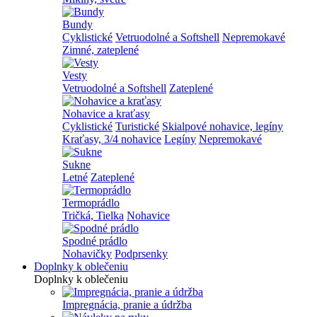
Bundy
Cyklistické
Vetruodolné a Softshell
Nepremokavé
Zimné, zateplené
Vesty
Vetruodolné a Softshell
Zateplené
Nohavice a kraťasy
Cyklistické
Turistické
Skialpové nohavice, legíny
Kraťasy, 3/4 nohavice
Legíny
Nepremokavé
Sukne
Letné
Zateplené
Termoprádlo
Tričká, Tielka
Nohavice
Spodné prádlo
Nohavičky
Podprsenky
Doplnky k oblečeniu
Doplnky k oblečeniu
Impregnácia, pranie a údržba