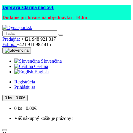
Doprava zdarma
nad 5
0€
Dodanie pri tovare na objednávku - 14dní
Predajňa:
+421 948 921 317
Eshop:
+421 911 982 415
Slovenčina
Čeština
English
Registrácia
Prihlásiť sa
0 ks - 0.00€
0 ks - 0.00€
Váš nákupný košík je prázdny!