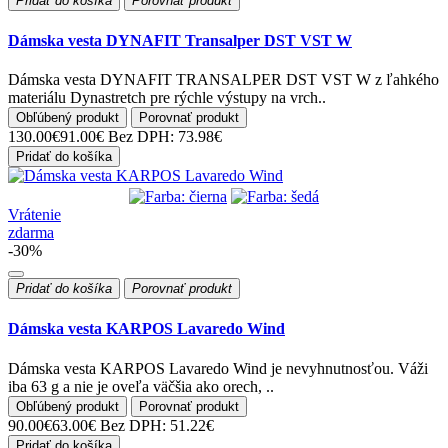
Pridať do košíka
Porovnať produkt
Dámska vesta DYNAFIT Transalper DST VST W
Dámska vesta DYNAFIT TRANSALPER DST VST W z ľahkého
materiálu Dynastretch pre rýchle výstupy na vrch..
Obľúbený produkt
Porovnať produkt
130.00€
91.00€
Bez DPH: 73.98€
Pridať do košíka
Vrátenie
zdarma
-30%
Pridať do košíka
Porovnať produkt
Dámska vesta KARPOS Lavaredo Wind
Dámska vesta KARPOS Lavaredo Wind je nevyhnutnosťou. Váži
iba 63 g a nie je oveľa väčšia ako orech, ..
Obľúbený produkt
Porovnať produkt
90.00€
63.00€
Bez DPH: 51.22€
Pridať do košíka