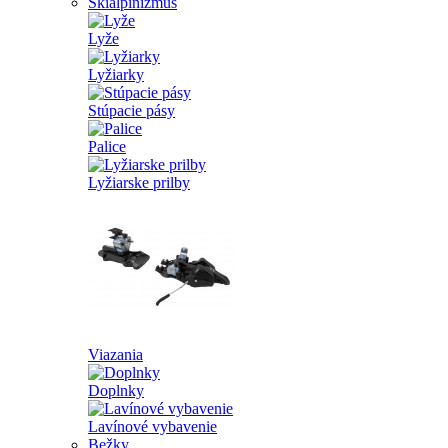
Skialpinizmus
Lyže
Lyžiarky
Stúpacie pásy
Palice
Lyžiarske prilby
Viazania
Doplnky
Lavínové vybavenie
Bežky