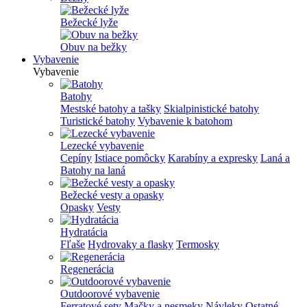
Bežecké lyže
Obuv na bežky
Vybavenie
Vybavenie
Batohy
Mestské batohy a tašky
Skialpinistické batohy
Turistické batohy
Vybavenie k batohom
Lezecké vybavenie
Cepíny
Istiace pomôcky
Karabíny a expresky
Laná a
Batohy na laná
Bežecké vesty a opasky
Opasky
Vesty
Hydratácia
Fľaše
Hydrovaky a flasky
Termosky
Regenerácia
Outdoorové vybavenie
Ferratové sety
Mačky a nesmeky
Návleky
Ostatné