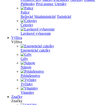
Pláštenky
Prvá pomoc
Uteráky
Palice
Bežecké
Skialpinistické
Turistické
Čelovky
Lavínové vybavenie
Výživa
Výživa
Energetické cukríky
Gély
Nápoje
Príslušenstvo
Tyčinky
Vitamíny
Značky
Značky