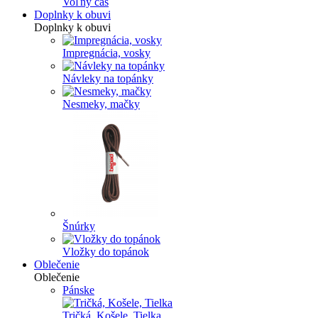
Voľný čas
Doplnky k obuvi
Doplnky k obuvi
Impregnácia, vosky
Návleky na topánky
Nesmeky, mačky
Šnúrky
Vložky do topánok
Oblečenie
Oblečenie
Pánske
Tričká, Košele, Tielka