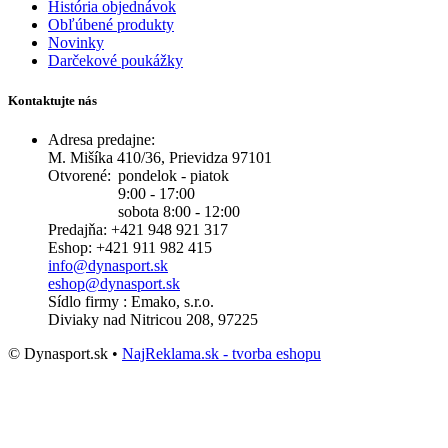
História objednávok
Obľúbené produkty
Novinky
Darčekové poukážky
Kontaktujte nás
Adresa predajne:
M. Mišíka 410/36, Prievidza 97101
Otvorené:
pondelok - piatok
9:00 - 17:00
sobota 8:00 - 12:00
Predajňa: +421 948 921 317
Eshop: +421 911 982 415
info@dynasport.sk
eshop@dynasport.sk
Sídlo firmy : Emako, s.r.o.
Diviaky nad Nitricou 208, 97225
© Dynasport.sk •
NajReklama.sk - tvorba eshopu