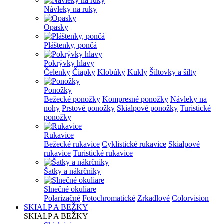
Návleky na ruky
Opasky
Pláštenky, pončá
Pokrývky hlavy
Čelenky
Čiapky
Klobúky
Kukly
Šiltovky a šilty
Ponožky
Bežecké ponožky
Kompresné ponožky
Návleky na
nohy
Prstové ponožky
Skialpové ponožky
Turistické
ponožky
Rukavice
Bežecké rukavice
Cyklistické rukavice
Skialpové
rukavice
Turistické rukavice
Šatky a nákrčniky
Slnečné okuliare
Polarizačné
Fotochromatické
Zrkadlové
Colorvision
SKIALP A BEŽKY
SKIALP A BEŽKY