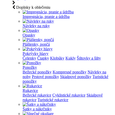
Doplnky k oblečeniu
Impregnácia, pranie a údržba
Návleky na ruky
Opasky
Pláštenky, pončá
Pokrývky hlavy
Čelenky
Čiapky
Klobúky
Kukly
Šiltovky a šilty
Ponožky
Bežecké ponožky
Kompresné ponožky
Návleky na
nohy
Prstové ponožky
Skialpové ponožky
Turistické
ponožky
Rukavice
Bežecké rukavice
Cyklistické rukavice
Skialpové
rukavice
Turistické rukavice
Šatky a nákrčniky