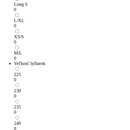
Long S
0
L/XL
0
XS/S
0
M/L
0
Veľkosť lyžiarok
225
0
230
0
235
0
240
0