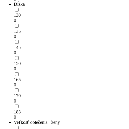
Dĺžka
130
0
135
0
145
0
150
0
165
0
170
0
183
0
Veľkosť oblečenia - ženy