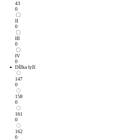
43
0
II
0
III
0
IV
0
Dĺžka lyží
147
0
158
0
161
0
162
0