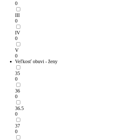
0
III
0
IV
0
V
0
Veľkosť obuvi - ženy
35
0
36
0
36.5
0
37
0