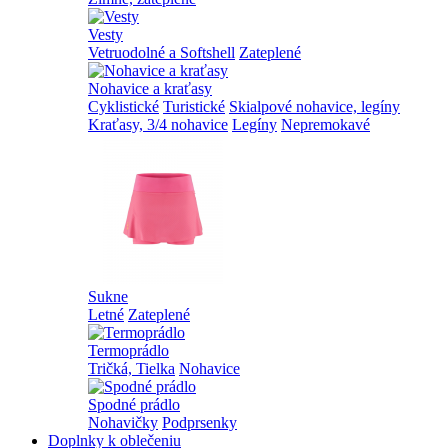
Vesty
Vetruodolné a Softshell
Zateplené
Nohavice a kraťasy
Cyklistické
Turistické
Skialpové nohavice, legíny
Kraťasy, 3/4 nohavice
Legíny
Nepremokavé
Sukne
Letné
Zateplené
Termoprádlo
Tričká, Tielka
Nohavice
Spodné prádlo
Nohavičky
Podprsenky
Doplnky k oblečeniu