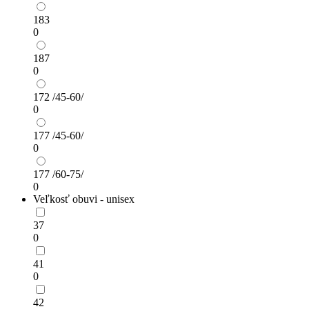
183
0
187
0
172 /45-60/
0
177 /45-60/
0
177 /60-75/
0
Veľkosť obuvi - unisex
37
0
41
0
42