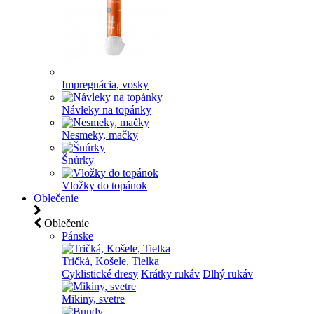
Impregnácia, vosky
Návleky na topánky
Nesmeky, mačky
Šnúrky
Vložky do topánok
Oblečenie
Oblečenie
Pánske
Tričká, Košele, Tielka
Cyklistické dresy
Krátky rukáv
Dlhý rukáv
Mikiny, svetre