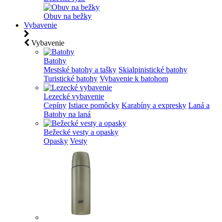
Obuv na bežky
Vybavenie
Vybavenie
Batohy
Mestské batohy a tašky
Skialpinistické batohy
Turistické batohy
Vybavenie k batohom
Lezecké vybavenie
Cepíny
Istiace pomôcky
Karabíny a expresky
Laná a
Batohy na laná
Bežecké vesty a opasky
Opasky
Vesty