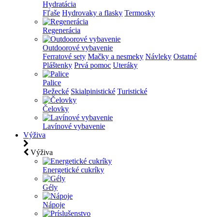
Hydratácia
Fľaše
Hydrovaky a flasky
Termosky
Regenerácia
Outdoorové vybavenie
Ferratové sety
Mačky a nesmeky
Návleky
Ostatné
Pláštenky
Prvá pomoc
Uteráky
Palice
Bežecké
Skialpinistické
Turistické
Čelovky
Lavínové vybavenie
Výživa
Výživa
Energetické cukríky
Gély
Nápoje