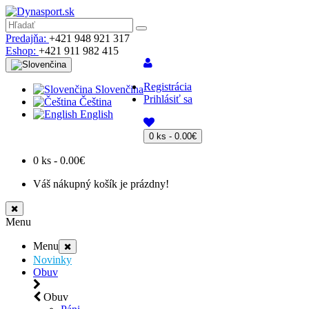
Predajňa:
+421 948 921 317
Eshop:
+421 911 982 415
Registrácia
Slovenčina
Prihlásiť sa
Čeština
English
0 ks - 0.00€
0 ks - 0.00€
Váš nákupný košík je prázdny!
Menu
Menu
Novinky
Obuv
Obuv