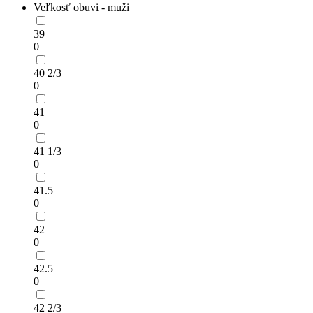
Veľkosť obuvi - muži
39
0
40 2/3
0
41
0
41 1/3
0
41.5
0
42
0
42.5
0
42 2/3