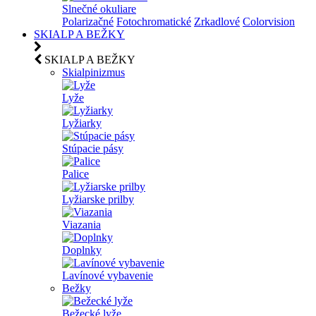
Slnečné okuliare
Polarizačné
Fotochromatické
Zrkadlové
Colorvision
SKIALP A BEŽKY
SKIALP A BEŽKY
Skialpinizmus
Lyže
Lyžiarky
Stúpacie pásy
Palice
Lyžiarske prilby
Viazania
Doplnky
Lavínové vybavenie
Bežky
Bežecké lyže