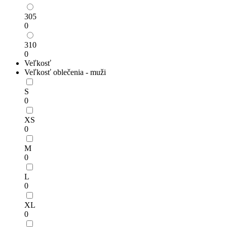
305
0
310
0
Veľkosť
Veľkosť oblečenia - muži
S
0
XS
0
M
0
L
0
XL
0