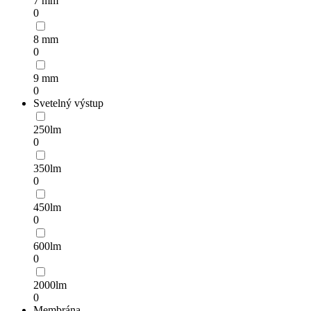
7 mm
0
8 mm
0
9 mm
0
Svetelný výstup
250lm
0
350lm
0
450lm
0
600lm
0
2000lm
0
Membrána