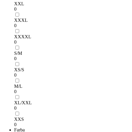
XXL
0
XXXL
0
XXXXL
0
S/M
0
XS/S
0
M/L
0
XL/XXL
0
XXS
0
Farba