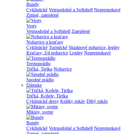
Bundy
Cyklistické
Vetruodolné a Softshell
Nepremokavé
Zimné, zateplené
Vesty
Vetruodolné a Softshell
Zateplené
Nohavice a kraťasy
Cyklistické
Turistické
Skialpové nohavice, legíny
Kraťasy, 3/4 nohavice
Legíny
Nepremokavé
Termoprádlo
Tričká, Tielka
Nohavice
Spodné prádlo
Dámske
Tričká, Košele, Tielka
Cyklistické dresy
Krátky rukáv
Dlhý rukáv
Mikiny, svetre
Bundy
Cyklistické
Vetruodolné a Softshell
Nepremokavé
Zimné, zateplené