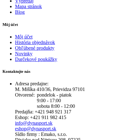
Výpredaj
Mapa stránok
Blog
Môj účet
Môj účet
História objednávok
Obľúbené produkty
Novinky
Darčekové poukážky
Kontaktujte nás
Adresa predajne:
M. Mišíka 410/36, Prievidza 97101
Otvorené:
pondelok - piatok
9:00 - 17:00
sobota 8:00 - 12:00
Predajňa: +421 948 921 317
Eshop: +421 911 982 415
info@dynasport.sk
eshop@dynasport.sk
Sídlo firmy : Emako, s.r.o.
Diviaky nad Nitricou 208, 97225