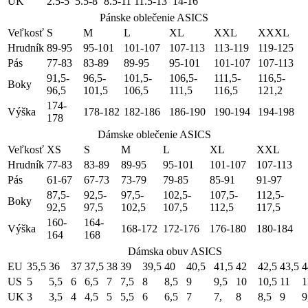
UK
2.5-5
5.5-8
8.5-11
11.5-13
14-16
Pánske oblečenie ASICS
Veľkosť
S
M
L
XL
XXL
XXXL
Hrudník
89-95
95-101
101-107
107-113
113-119
119-125
Pás
77-83
83-89
89-95
95-101
101-107
107-113
91,5-
96,5-
101,5-
106,5-
111,5-
116,5-
Boky
96,5
101,5
106,5
111,5
116,5
121,2
174-
Výška
178-182
182-186
186-190
190-194
194-198
178
Dámske oblečenie ASICS
Veľkosť
XS
S
M
L
XL
XXL
Hrudník
77-83
83-89
89-95
95-101
101-107
107-113
Pás
61-67
67-73
73-79
79-85
85-91
91-97
87,5-
92,5-
97,5-
102,5-
107,5-
112,5-
Boky
92,5
97,5
102,5
107,5
112,5
117,5
160-
164-
Výška
168-172
172-176
176-180
180-184
164
168
Dámska obuv ASICS
EU
35,5
36
37
37,5
38
39
39,5
40
40,5
41,5
42
42,5
43,5
4
US
5
5,5
6
6,5
7
7,5
8
8,5
9
9,5
10
10,5
11
1
UK
3
3,5
4
4,5
5
5,5
6
6,5
7
7,
8
8,5
9
9