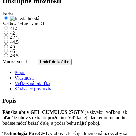
Dostupné možnosti
Farba
hnedá
Veľkosť obuvi - muži
41.5
42
42.5
44.5
45
46
46.5
Množstvo:
Pridať do košíka
Popis
Vlastnosti
Veľkostná tabuľka
Súvisiace produkty
Popis
Pánska obuv GEL-CUMULUS 27GTX
je skvelou voľbou, ak
hľadáte obuv s extra odpružením. Vďaka jej hladkému pohodliu
budete môcť bežať ďalej a počas behu nájsť pokoj.
Technológia PureGEL
v obuvi zlepšuje tlmenie nárazov, aby sa