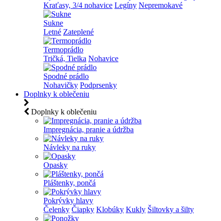
Kraťasy, 3/4 nohavice
Legíny
Nepremokavé
Sukne
Letné
Zateplené
Termoprádlo
Tričká, Tielka
Nohavice
Spodné prádlo
Nohavičky
Podprsenky
Doplnky k oblečeniu
Doplnky k oblečeniu
Impregnácia, pranie a údržba
Návleky na ruky
Opasky
Pláštenky, pončá
Pokrývky hlavy
Čelenky
Čiapky
Klobúky
Kukly
Šiltovky a šilty