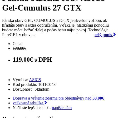
Gel-Cumulus 27 GTX
Pánska obuv GEL-CUMULUS 27GTX je skvelou voľbou, ak
hľadáte obuv s extra odpružením. Vďaka jej hladkému pohodliu
budete môcť bežať ďalej a počas behu nájsť pokoj. Technológia
PureGEL v obuvi...
celý popis
Cena:
170.00€
119.00€ s DPH
Výrobca:
ASICS
Kód produktu: 1011C048
Dostupnosť:
Skladom
Doprava a vrátenie zdarma pre objednávky nad
50.00€
veľkostná tabuľka
Našli ste lepšiu cenu? -
napíšte nám