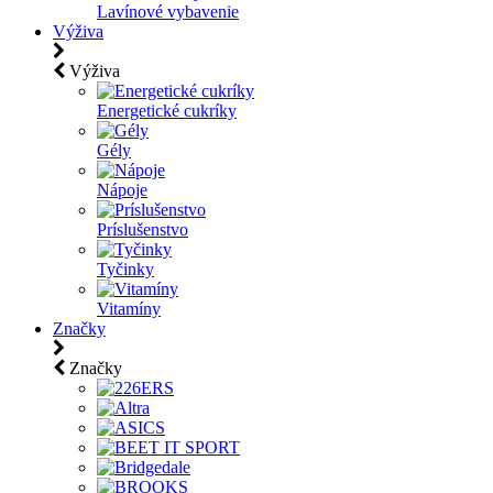
Lavínové vybavenie
Výživa
Výživa
Energetické cukríky
Gély
Nápoje
Príslušenstvo
Tyčinky
Vitamíny
Značky
Značky