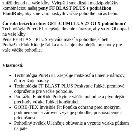
znížil dopad na vaše kĺby. Vylepšili sme dizajn medzipodrážky
kombináciou našej
peny FF BLAST PLUS s podrážkou
FluidRide,
aby sme vám poskytli väčšie pohodlie počas behu.
Čo robí bežeckú obuv GEL-CUMULUS 27 GTX pohodlnou?
Technológia PureGEL zlepšuje tlmenie nárazov, aby sa znížil dopad
na vaše kĺby.
Pena FF BLAST PLUS vytvára mäkší a pohodlnejší beh.
Podrážka FluidRide je ľahká a zaisťuje plynulejšie prechody pre
vaše väčšie pohodlie.
Vlastnosti:
Technológia PureGEL Zlepšuje mäkkosť a tlmenie nárazov,
čím znižuje nárazy.
Technológia FF BLAST PLUS Poskytuje ľahké, prémiové
odpruženie pre väčšie pohodlie.
Podrážka FluidRide Poskytuje väčšie pohodlie a plynulejšie
prechody vďaka ľahkej konštrukcii.
GORE-TEX Invisible Fit Ponúka ochranu pred mokrými
podmienkami a zároveň zvyšuje pohodlie, prispôsobenie a
priedušnosť.
Pohodlný zvršok Uľahčuje obúvanie a vyzutie vďaka pútkam
na päte.