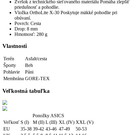
Zvršok z technického sieťovaného materiálu Pomáha zlepšiť
priedušnosť a pohodlie.
Vložka OrthoLite X-30 Poskytuje mäkké pohodlie pri
obúvaní.
Povrch: Cesta
Drop: 8 mm
Hmotnosť: 280 g
Vlastnosti
Terén
Asfalt/cesta
Športy
Beh
Pohlavie
Páni
Membrána
GORE-TEX
Veľkostná tabuľka
Ponožky ASICS
Veľkosť
S (I)
M (II)
L (III)
XL (IV)
XXL (V)
EU
35-38
39-42
43-46
47-49
50-53