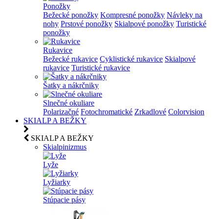
Ponožky
Bežecké ponožky
Kompresné ponožky
Návleky na
nohy
Prstové ponožky
Skialpové ponožky
Turistické
ponožky
Rukavice
Bežecké rukavice
Cyklistické rukavice
Skialpové
rukavice
Turistické rukavice
Šatky a nákrčniky
Slnečné okuliare
Polarizačné
Fotochromatické
Zrkadlové
Colorvision
SKIALP A BEŽKY
SKIALP A BEŽKY
Skialpinizmus
Lyže
Lyžiarky
Stúpacie pásy