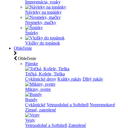
Impregnácia, vosky
Návleky na topánky
Nesmeky, mačky
Šnúrky
Vložky do topánok
Oblečenie
Oblečenie
Pánske
Tričká, Košele, Tielka
Cyklistické dresy
Krátky rukáv
Dlhý rukáv
Mikiny, svetre
Bundy
Cyklistické
Vetruodolné a Softshell
Nepremokavé
Zimné, zateplené
Vesty
Vetruodolné a Softshell
Zateplené