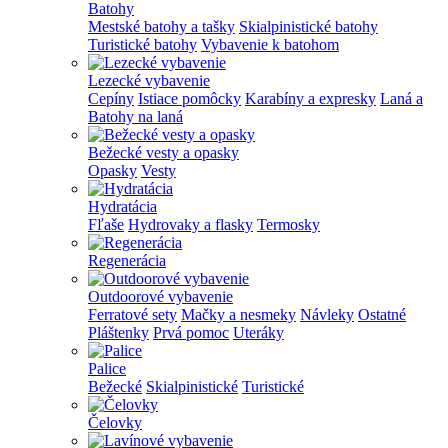
Batohy
Mestské batohy a tašky
Skialpinistické batohy
Turistické batohy
Vybavenie k batohom
Lezecké vybavenie
Cepíny
Istiace pomôcky
Karabíny a expresky
Laná a
Batohy na laná
Bežecké vesty a opasky
Opasky
Vesty
Hydratácia
Fľaše
Hydrovaky a flasky
Termosky
Regenerácia
Outdoorové vybavenie
Ferratové sety
Mačky a nesmeky
Návleky
Ostatné
Pláštenky
Prvá pomoc
Uteráky
Palice
Bežecké
Skialpinistické
Turistické
Čelovky