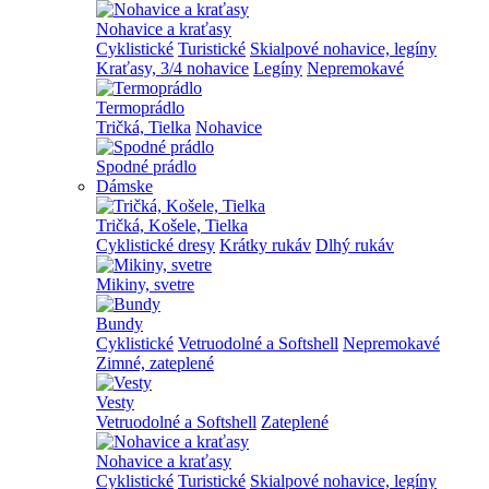
Nohavice a kraťasy
Cyklistické
Turistické
Skialpové nohavice, legíny
Kraťasy, 3/4 nohavice
Legíny
Nepremokavé
Termoprádlo
Tričká, Tielka
Nohavice
Spodné prádlo
Dámske
Tričká, Košele, Tielka
Cyklistické dresy
Krátky rukáv
Dlhý rukáv
Mikiny, svetre
Bundy
Cyklistické
Vetruodolné a Softshell
Nepremokavé
Zimné, zateplené
Vesty
Vetruodolné a Softshell
Zateplené
Nohavice a kraťasy
Cyklistické
Turistické
Skialpové nohavice, legíny