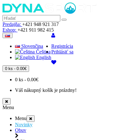
Predajňa:
+421 948 921 317
Eshop:
+421 911 982 415
Slovenčina
Registrácia
Čeština
Prihlásiť sa
English
0 ks - 0.00€
0 ks - 0.00€
Váš nákupný košík je prázdny!
Menu
Menu
Novinky
Obuv