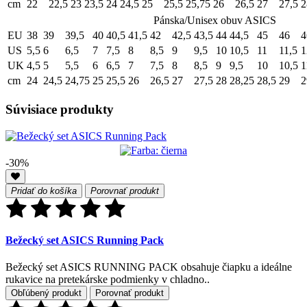
cm
22
22,5
23
23,5
24
24,5
25
25,5
25,75
26
26,5
27
27,5
2
Pánska/Unisex obuv ASICS
EU
38
39
39,5
40
40,5
41,5
42
42,5
43,5
44
44,5
45
46
4
US
5,5
6
6,5
7
7,5
8
8,5
9
9,5
10
10,5
11
11,5
1
UK
4,5
5
5,5
6
6,5
7
7,5
8
8,5
9
9,5
10
10,5
1
cm
24
24,5
24,75
25
25,5
26
26,5
27
27,5
28
28,25
28,5
29
2
Súvisiace produkty
-30%
Pridať do košíka
Porovnať produkt
Bežecký set ASICS Running Pack
Bežecký set ASICS RUNNING PACK obsahuje čiapku a ideálne
rukavice na pretekárske podmienky v chladno..
Obľúbený produkt
Porovnať produkt