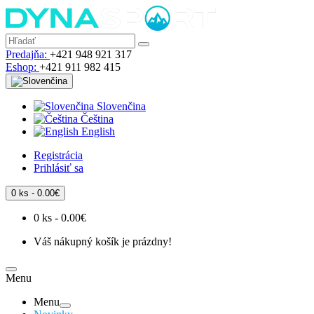
Predajňa:
+421 948 921 317
Eshop:
+421 911 982 415
Slovenčina
Čeština
English
Registrácia
Prihlásiť sa
0 ks - 0.00€
0 ks - 0.00€
Váš nákupný košík je prázdny!
Menu
Menu