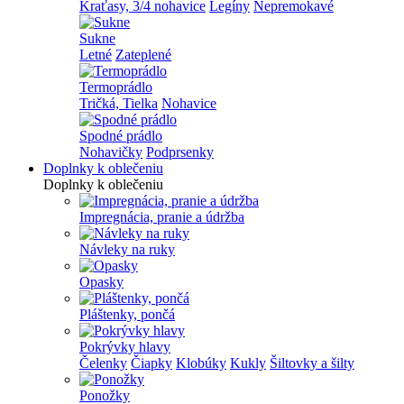
Kraťasy, 3/4 nohavice
Legíny
Nepremokavé
Sukne
Letné
Zateplené
Termoprádlo
Tričká, Tielka
Nohavice
Spodné prádlo
Nohavičky
Podprsenky
Doplnky k oblečeniu
Doplnky k oblečeniu
Impregnácia, pranie a údržba
Návleky na ruky
Opasky
Pláštenky, pončá
Pokrývky hlavy
Čelenky
Čiapky
Klobúky
Kukly
Šiltovky a šilty
Ponožky