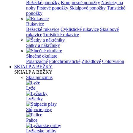
Bežecké ponožky
Kompresné ponožky
Návleky na
nohy
Prstové ponožky
Skialpové ponožky
Turistické
ponožky
Rukavice
Bežecké rukavice
Cyklistické rukavice
Skialpové
rukavice
Turistické rukavice
Šatky a nákrčniky
Slnečné okuliare
Polarizačné
Fotochromatické
Zrkadlové
Colorvision
SKIALP A BEŽKY
SKIALP A BEŽKY
Skialpinizmus
Lyže
Lyžiarky
Stúpacie pásy
Palice
Lyžiarske prilby