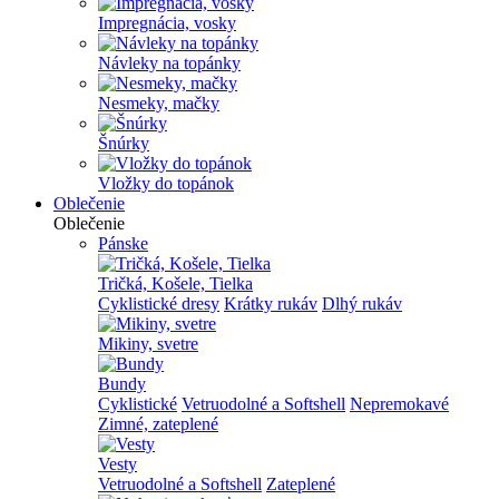
Impregnácia, vosky
Návleky na topánky
Nesmeky, mačky
Šnúrky
Vložky do topánok
Oblečenie
Oblečenie
Pánske
Tričká, Košele, Tielka
Cyklistické dresy
Krátky rukáv
Dlhý rukáv
Mikiny, svetre
Bundy
Cyklistické
Vetruodolné a Softshell
Nepremokavé
Zimné, zateplené
Vesty
Vetruodolné a Softshell
Zateplené