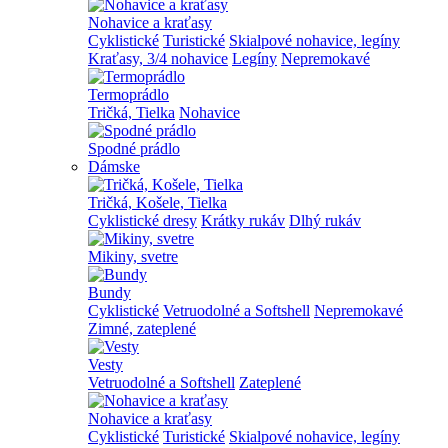
Nohavice a kraťasy
Cyklistické
Turistické
Skialpové nohavice, legíny
Kraťasy, 3/4 nohavice
Legíny
Nepremokavé
Termoprádlo
Tričká, Tielka
Nohavice
Spodné prádlo
Dámske
Tričká, Košele, Tielka
Cyklistické dresy
Krátky rukáv
Dlhý rukáv
Mikiny, svetre
Bundy
Cyklistické
Vetruodolné a Softshell
Nepremokavé
Zimné, zateplené
Vesty
Vetruodolné a Softshell
Zateplené
Nohavice a kraťasy
Cyklistické
Turistické
Skialpové nohavice, legíny