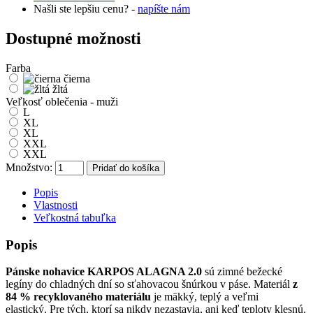
Našli ste lepšiu cenu? -
napíšte nám
Dostupné možnosti
Farba
čierna
žltá
Veľkosť oblečenia - muži
L
XL
XL
XXL
XXL
Množstvo:
Pridať do košíka
Popis
Vlastnosti
Veľkostná tabuľka
Popis
Pánske nohavice KARPOS ALAGNA 2.0
sú zimné bežecké
legíny do chladných dní so sťahovacou šnúrkou v páse. Materiál
z
84 % recyklovaného materiálu
je mäkký, teplý a veľmi
elastický. Pre tých, ktorí sa nikdy nezastavia, ani keď teploty klesnú.