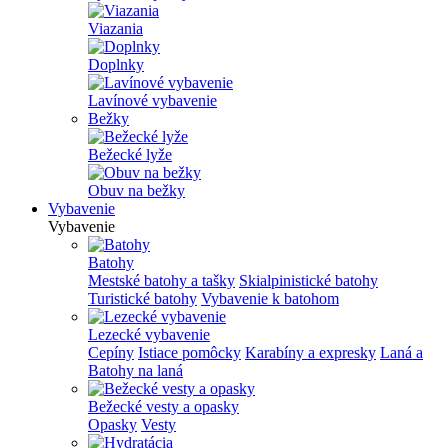
Viazania
Doplnky
Lavínové vybavenie
Bežky
Bežecké lyže
Obuv na bežky
Vybavenie
Vybavenie
Batohy
Mestské batohy a tašky
Skialpinistické batohy
Turistické batohy
Vybavenie k batohom
Lezecké vybavenie
Cepíny
Istiace pomôcky
Karabíny a expresky
Laná a
Batohy na laná
Bežecké vesty a opasky
Opasky
Vesty