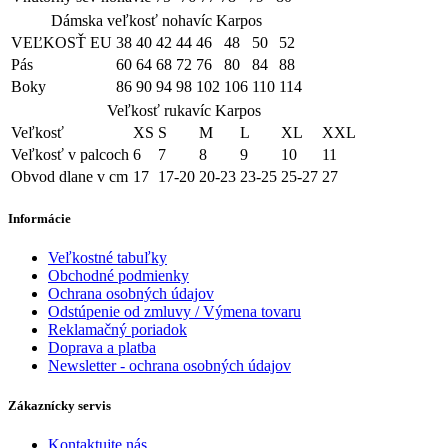
Dámska veľkosť nohavíc Karpos
VEĽKOSŤ EU
38
40
42
44
46
48
50
52
Pás
60
64
68
72
76
80
84
88
Boky
86
90
94
98
102
106
110
114
Veľkosť rukavíc Karpos
Veľkosť
XS
S
M
L
XL
XXL
Veľkosť v palcoch
6
7
8
9
10
11
Obvod dlane v cm
17
17-20
20-23
23-25
25-27
27
Informácie
Veľkostné tabuľky
Obchodné podmienky
Ochrana osobných údajov
Odstúpenie od zmluvy / Výmena tovaru
Reklamačný poriadok
Doprava a platba
Newsletter - ochrana osobných údajov
Zákaznícky servis
Kontaktujte nás