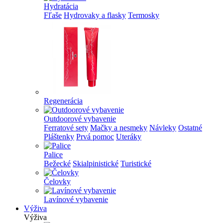
Hydratácia
Fľaše
Hydrovaky a flasky
Termosky
Regenerácia
Outdoorové vybavenie
Ferratové sety
Mačky a nesmeky
Návleky
Ostatné
Pláštenky
Prvá pomoc
Uteráky
Palice
Bežecké
Skialpinistické
Turistické
Čelovky
Lavínové vybavenie
Výživa
Výživa