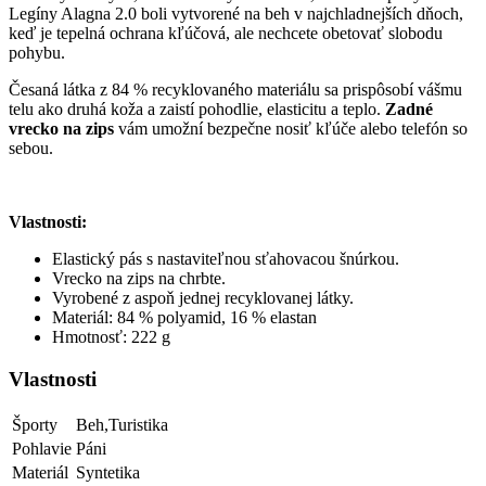
Legíny Alagna 2.0 boli vytvorené na beh v najchladnejších dňoch,
keď je tepelná ochrana kľúčová, ale nechcete obetovať slobodu
pohybu.
Česaná látka z 84 % recyklovaného materiálu sa prispôsobí vášmu
telu ako druhá koža a zaistí pohodlie, elasticitu a teplo.
Zadné
vrecko na zips
vám umožní bezpečne nosiť kľúče alebo telefón so
sebou.
Vlastnosti:
Elastický pás s nastaviteľnou sťahovacou šnúrkou.
Vrecko na zips na chrbte.
Vyrobené z aspoň jednej recyklovanej látky.
Materiál: 84 % polyamid, 16 % elastan
Hmotnosť: 222 g
Vlastnosti
Športy
Beh,Turistika
Pohlavie
Páni
Materiál
Syntetika