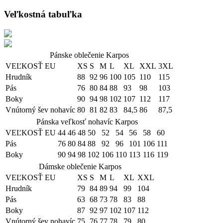
Veľkostná tabuľka
Pánske oblečenie Karpos
VEĽKOSŤ EU
XS
S
M
L
XL
XXL
3XL
Hrudník
88
92
96
100
105
110
115
Pás
76
80
84
88
93
98
103
Boky
90
94
98
102
107
112
117
Vnútorný šev nohavíc
80
81
82
83
84,5
86
87,5
Pánska veľkosť nohavíc Karpos
VEĽKOSŤ EU
44
46
48
50
52
54
56
58
60
Pás
76
80
84
88
92
96
101
106
111
Boky
90
94
98
102
106
110
113
116
119
Dámske oblečenie Karpos
VEĽKOSŤ EU
XS
S
M
L
XL
XXL
Hrudník
79
84
89
94
99
104
Pás
63
68
73
78
83
88
Boky
87
92
97
102
107
112
Vnútorný šev nohavíc
75
76
77
78
79
80