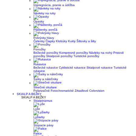
Impregnácia, pranie a údržba
Návleky na ruky
Opasky
Pláštenky, pončá
Pokrývky hlavy
Čelenky
Čiapky
Klobúky
Kukly
Šiltovky a šilty
Ponožky
Bežecké ponožky
Kompresné ponožky
Návleky na nohy
Prstové
ponožky
Skialpové ponožky
Turistické ponožky
Rukavice
Bežecké rukavice
Cyklistické rukavice
Skialpové rukavice
Turistické
rukavice
Šatky a nákrčniky
Slnečné okuliare
Polarizačné
Fotochromatické
Zrkadlové
Colorvision
SKIALP A BEŽKY
SKIALP A BEŽKY
Skialpinizmus
Lyže
Lyžiarky
Stúpacie pásy
Palice