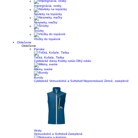
Impregnácia, vosky
Návleky na topánky
Nesmeky, mačky
Šnúrky
Vložky do topánok
Oblečenie
Oblečenie
Pánske
Tričká, Košele, Tielka
Cyklistické dresy
Krátky rukáv
Dlhý rukáv
Mikiny, svetre
Bundy
Cyklistické
Vetruodolné a Softshell
Nepremokavé
Zimné, zateplené
Vesty
Vetruodolné a Softshell
Zateplené