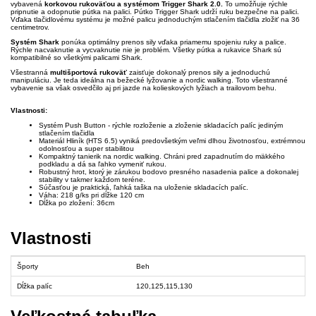
vybavená
korkovou rukoväťou a systémom Trigger Shark 2.0.
To umožňuje rýchle
pripnutie a odopnutie pútka na palici. Pútko Trigger Shark udrží ruku bezpečne na palici.
Vďaka tlačidlovému systému je možné palicu jednoduchým stlačením tlačidla zložiť na 36
centimetrov.
Systém Shark
ponúka optimálny prenos sily vďaka priamemu spojeniu ruky a palice.
Rýchle nacvaknutie a vycvaknutie nie je problém. Všetky pútka a rukavice Shark sú
kompatibilné so všetkými palicami Shark.
Všestranná
multišportová rukoväť
zaisťuje dokonalý prenos sily a jednoduchú
manipuláciu. Je teda ideálna na bežecké lyžovanie a nordic walking. Toto všestranné
vybavenie sa však osvedčilo aj pri jazde na kolieskových lyžiach a trailovom behu.
Vlastnosti:
Systém Push Button - rýchle rozloženie a zloženie skladacích palíc jediným
stlačením tlačidla
Materiál Hliník (HTS 6.5) vyniká predovšetkým veľmi dlhou životnosťou, extrémnou
odolnosťou a super stabilitou
Kompaktný tanierik na nordic walking. Chráni pred zapadnutím do mäkkého
podkladu a dá sa ľahko vymeniť rukou.
Robustný hrot, ktorý je zárukou bodovo presného nasadenia palice a dokonalej
stability v takmer každom teréne.
Súčasťou je praktická, ľahká taška na uloženie skladacích palíc.
Váha: 218 g/ks pri dĺžke 120 cm
Dĺžka po zložení: 36cm
Vlastnosti
Športy
Beh
Dĺžka palíc
120,125,115,130