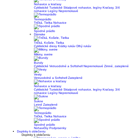
Nohavice a kraťasy
Cyklistické
Turistické
Skialpové nohavice, legíny
Kraťasy, 3/4
nohavice
Legíny
Nepremokavé
Termoprádlo
Tričká, Tielka
Nohavice
Spodné prádlo
Dámske
Tričká, Košele, Tielka
Cyklistické dresy
Krátky rukáv
Dlhý rukáv
Mikiny, svetre
Bundy
Cyklistické
Vetruodolné a Softshell
Nepremokavé
Zimné, zateplené
Vesty
Vetruodolné a Softshell
Zateplené
Nohavice a kraťasy
Cyklistické
Turistické
Skialpové nohavice, legíny
Kraťasy, 3/4
nohavice
Legíny
Nepremokavé
Sukne
Letné
Zateplené
Termoprádlo
Tričká, Tielka
Nohavice
Spodné prádlo
Nohavičky
Podprsenky
Doplnky k oblečeniu
Doplnky k oblečeniu