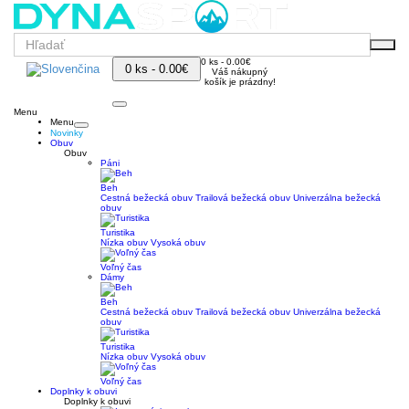
0 ks - 0.00€
0 ks - 0.00€
Váš nákupný
košík je prázdny!
Menu
Menu
Novinky
Obuv
Obuv
Páni
Beh
Cestná bežecká obuv
Trailová bežecká obuv
Univerzálna bežecká
obuv
Turistika
Nízka obuv
Vysoká obuv
Voľný čas
Dámy
Beh
Cestná bežecká obuv
Trailová bežecká obuv
Univerzálna bežecká
obuv
Turistika
Nízka obuv
Vysoká obuv
Voľný čas
Doplnky k obuvi
Doplnky k obuvi