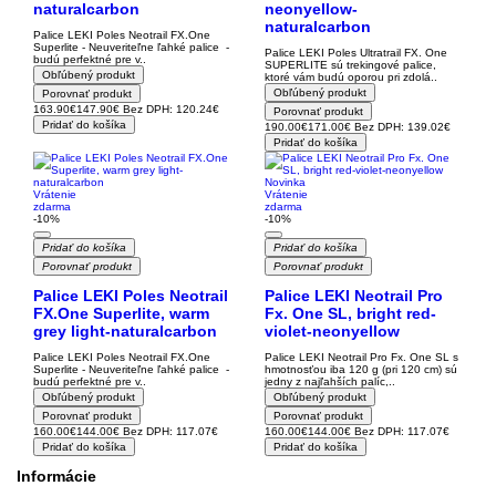
naturalcarbon
neonyellow-
naturalcarbon
Palice LEKI Poles Neotrail FX.One
Superlite - Neuveriteľne ľahké palice -
Palice LEKI Poles Ultratrail FX. One
budú perfektné pre v..
SUPERLITE sú trekingové palice,
Obľúbený produkt
ktoré vám budú oporou pri zdolá..
Obľúbený produkt
Porovnať produkt
163.90€
147.90€
Bez DPH: 120.24€
Porovnať produkt
Pridať do košíka
190.00€
171.00€
Bez DPH: 139.02€
Pridať do košíka
Novinka
Vrátenie
Vrátenie
zdarma
zdarma
-10%
-10%
Pridať do košíka
Pridať do košíka
Porovnať produkt
Porovnať produkt
Palice LEKI Poles Neotrail
Palice LEKI Neotrail Pro
FX.One Superlite, warm
Fx. One SL, bright red-
grey light-naturalcarbon
violet-neonyellow
Palice LEKI Poles Neotrail FX.One
Palice LEKI Neotrail Pro Fx. One SL s
Superlite - Neuveriteľne ľahké palice -
hmotnosťou iba 120 g (pri 120 cm) sú
budú perfektné pre v..
jedny z najľahších palíc,..
Obľúbený produkt
Obľúbený produkt
Porovnať produkt
Porovnať produkt
160.00€
144.00€
Bez DPH: 117.07€
160.00€
144.00€
Bez DPH: 117.07€
Pridať do košíka
Pridať do košíka
Informácie