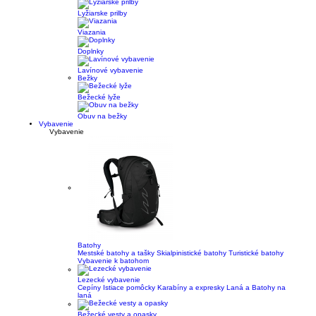
Lyžiarske prilby
Viazania
Doplnky
Lavínové vybavenie
Bežky
Bežecké lyže
Obuv na bežky
Vybavenie
Vybavenie
Batohy
Mestské batohy a tašky
Skialpinistické batohy
Turistické batohy
Vybavenie k batohom
Lezecké vybavenie
Cepíny
Istiace pomôcky
Karabíny a expresky
Laná a Batohy na
laná
Bežecké vesty a opasky