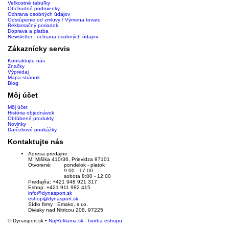
Veľkostné tabuľky
Obchodné podmienky
Ochrana osobných údajov
Odstúpenie od zmluvy / Výmena tovaru
Reklamačný poriadok
Doprava a platba
Newsletter - ochrana osobných údajov
Zákaznícky servis
Kontaktujte nás
Značky
Výpredaj
Mapa stránok
Blog
Môj účet
Môj účet
História objednávok
Obľúbené produkty
Novinky
Darčekové poukážky
Kontaktujte nás
Adresa predajne:
M. Mišíka 410/36, Prievidza 97101
Otvorené:
pondelok - piatok
9:00 - 17:00
sobota 8:00 - 12:00
Predajňa: +421 948 921 317
Eshop: +421 911 982 415
info@dynasport.sk
eshop@dynasport.sk
Sídlo firmy : Emako, s.r.o.
Diviaky nad Nitricou 208, 97225
© Dynasport.sk •
NajReklama.sk - tvorba eshopu