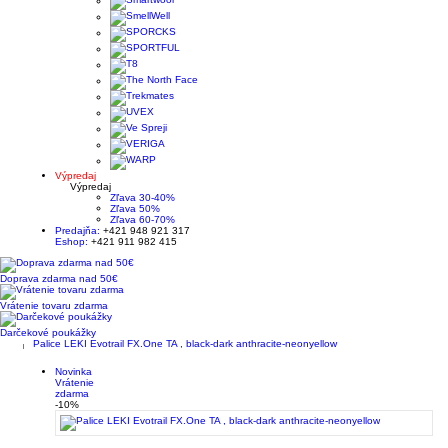
Výpredaj
Výpredaj
Zľava 30-40%
Zľava 50%
Zľava 60-70%
Predajňa:
+421 948 921 317
Eshop:
+421 911 982 415
Doprava zdarma nad 50€
Vrátenie tovaru zdarma
Darčekové poukážky
Palice LEKI Evotrail FX.One TA , black-dark anthracite-neonyellow
Novinka
Vrátenie
zdarma
-10%