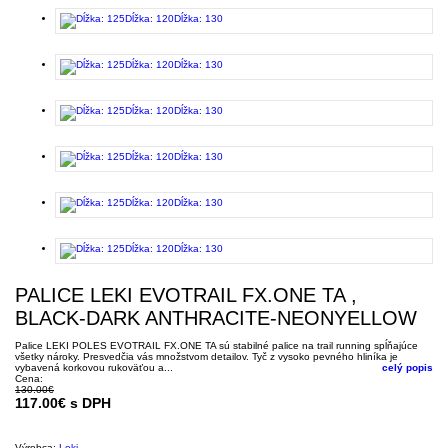
PALICE LEKI EVOTRAIL FX.ONE TA ,
BLACK-DARK ANTHRACITE-NEONYELLOW
Palice LEKI POLES EVOTRAIL FX.ONE TA sú stabilné palice na trail running spĺňajúce
všetky nároky. Presvedčia vás množstvom detailov. Tyč z vysoko pevného hliníka je
vybavená korkovou rukoväťou a...
celý popis
Cena:
130.00€
117.00€ s DPH
Výrobca:
Leki