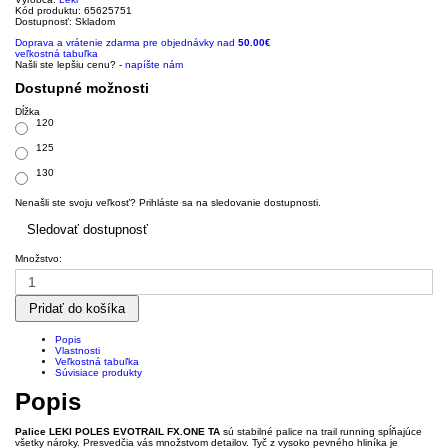
Kód produktu: 65625751
Dostupnosť:
Skladom
Doprava a vrátenie zdarma pre objednávky nad
50.00€
veľkostná tabuľka
Našli ste lepšiu cenu? -
napíšte nám
Dostupné možnosti
Dĺžka
120
125
130
Nenašli ste svoju veľkosť? Prihláste sa na sledovanie dostupnosti.
Sledovať dostupnosť
Množstvo:
Pridať do košíka
Popis
Vlastnosti
Veľkostná tabuľka
Súvisiace produkty
Popis
Palice LEKI POLES EVOTRAIL FX.ONE TA
sú stabilné palice na trail running spĺňajúce
všetky nároky. Presvedčia vás množstvom detailov. Tyč z vysoko pevného hliníka je