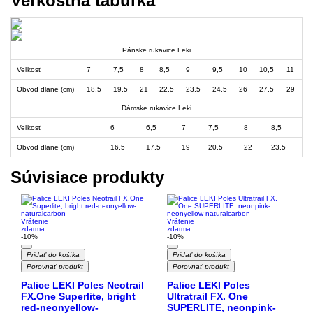
Veľkostná tabuľka
Pánske rukavice Leki
Veľkosť
7
7,5
8
8,5
9
9,5
10
10,5
11
Obvod dlane (cm)
18,5
19,5
21
22,5
23,5
24,5
26
27,5
29
Dámske rukavice Leki
Veľkosť
6
6,5
7
7,5
8
8,5
Obvod dlane (cm)
16,5
17,5
19
20,5
22
23,5
Súvisiace produkty
Vrátenie
Vrátenie
zdarma
zdarma
-10%
-10%
Pridať do košíka
Pridať do košíka
Porovnať produkt
Porovnať produkt
Palice LEKI Poles Neotrail
Palice LEKI Poles
FX.One Superlite, bright
Ultratrail FX. One
red-neonyellow-
SUPERLITE, neonpink-