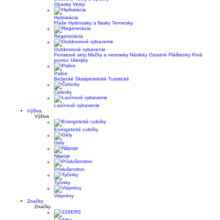
Opasky
Vesty
Hydratácia
Fľaše
Hydrovaky a flasky
Termosky
Regenerácia
Outdoorové vybavenie
Ferratové sety
Mačky a nesmeky
Návleky
Ostatné
Pláštenky
Prvá
pomoc
Uteráky
Palice
Bežecké
Skialpinistické
Turistické
Čelovky
Lavínové vybavenie
Výživa
Výživa
Energetické cukríky
Gély
Nápoje
Príslušenstvo
Tyčinky
Vitamíny
Značky
Značky