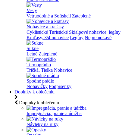
Vesty
Vetruodolné a Softshell
Zateplené
Nohavice a kraťasy
Cyklistické
Turistické
Skialpové nohavice, legíny
Kraťasy, 3/4 nohavice
Legíny
Nepremokavé
Sukne
Letné
Zateplené
Termoprádlo
Tričká, Tielka
Nohavice
Spodné prádlo
Nohavičky
Podprsenky
Doplnky k oblečeniu
Doplnky k oblečeniu
Impregnácia, pranie a údržba
Návleky na ruky