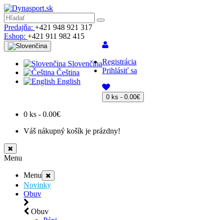
Predajňa:
+421 948 921 317
Eshop:
+421 911 982 415
Registrácia
Slovenčina
Prihlásiť sa
Čeština
English
0 ks - 0.00€
0 ks - 0.00€
Váš nákupný košík je prázdny!
Menu
Menu
Novinky
Obuv
Obuv