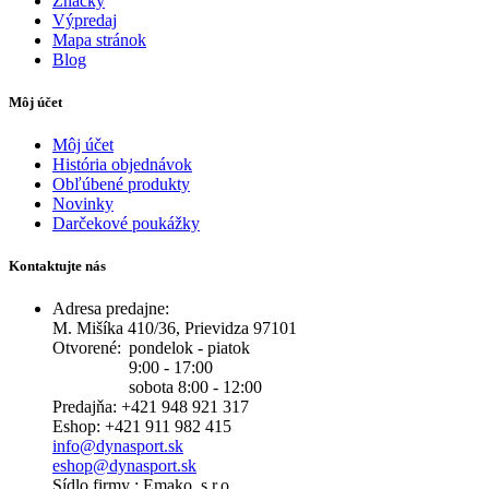
Značky
Výpredaj
Mapa stránok
Blog
Môj účet
Môj účet
História objednávok
Obľúbené produkty
Novinky
Darčekové poukážky
Kontaktujte nás
Adresa predajne:
M. Mišíka 410/36, Prievidza 97101
Otvorené:
pondelok - piatok
9:00 - 17:00
sobota 8:00 - 12:00
Predajňa: +421 948 921 317
Eshop: +421 911 982 415
info@dynasport.sk
eshop@dynasport.sk
Sídlo firmy : Emako, s.r.o.