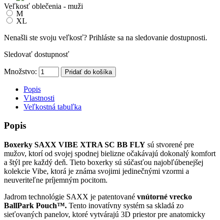
Veľkosť oblečenia - muži
M
XL
Nenašli ste svoju veľkosť? Prihláste sa na sledovanie dostupnosti.
Sledovať dostupnosť
Množstvo:
Pridať do košíka
Popis
Vlastnosti
Veľkostná tabuľka
Popis
Boxerky
SAXX VIBE XTRA SC BB FLY
sú stvorené pre
mu
žov, ktor
í od svojej spodnej bielizne o
čak
ávajú dokonalý komfort
a
št
ýl pre ka
žd
ý de
ň. Tieto
boxerky
s
ú sú
časťou najobľ
úbenej
šej
kolekcie Vibe, ktor
á je známa svojimi jedine
čn
ými vzormi a
neuverite
ľne pr
íjemným pocitom.
Jadrom technológie SAXX je patentované
vnútorné vrecko
BallPark
Pouch™.
Tento inovatívny systém sa skladá zo
sie
ťovan
ých panelov, ktoré vytvárajú 3D priestor pre anatomicky