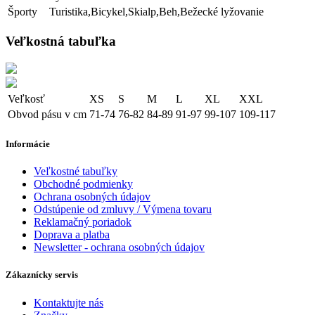
Športy
Turistika,Bicykel,Skialp,Beh,Bežecké lyžovanie
Veľkostná tabuľka
Veľkosť
XS
S
M
L
XL
XXL
Obvod pásu v cm
71-74
76-82
84-89
91-97
99-107
109-117
Informácie
Veľkostné tabuľky
Obchodné podmienky
Ochrana osobných údajov
Odstúpenie od zmluvy / Výmena tovaru
Reklamačný poriadok
Doprava a platba
Newsletter - ochrana osobných údajov
Zákaznícky servis
Kontaktujte nás