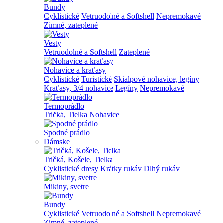
Bundy
Cyklistické
Vetruodolné a Softshell
Nepremokavé
Zimné, zateplené
Vesty
Vetruodolné a Softshell
Zateplené
Nohavice a kraťasy
Cyklistické
Turistické
Skialpové nohavice, legíny
Kraťasy, 3/4 nohavice
Legíny
Nepremokavé
Termoprádlo
Tričká, Tielka
Nohavice
Spodné prádlo
Dámske
Tričká, Košele, Tielka
Cyklistické dresy
Krátky rukáv
Dlhý rukáv
Mikiny, svetre
Bundy
Cyklistické
Vetruodolné a Softshell
Nepremokavé
Zimné, zateplené