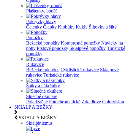
Opasky
Pláštenky, pončá
Pokrývky hlavy
Čelenky
Čiapky
Klobúky
Kukly
Šiltovky a šilty
Ponožky
Bežecké ponožky
Kompresné ponožky
Návleky na
nohy
Prstové ponožky
Skialpové ponožky
Turistické
ponožky
Rukavice
Bežecké rukavice
Cyklistické rukavice
Skialpové
rukavice
Turistické rukavice
Šatky a nákrčniky
Slnečné okuliare
Polarizačné
Fotochromatické
Zrkadlové
Colorvision
SKIALP A BEŽKY
SKIALP A BEŽKY
Skialpinizmus