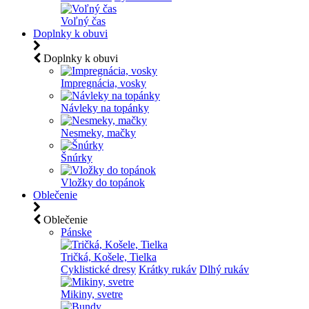
Voľný čas
Doplnky k obuvi
Doplnky k obuvi
Impregnácia, vosky
Návleky na topánky
Nesmeky, mačky
Šnúrky
Vložky do topánok
Oblečenie
Oblečenie
Pánske
Tričká, Košele, Tielka
Cyklistické dresy
Krátky rukáv
Dlhý rukáv
Mikiny, svetre