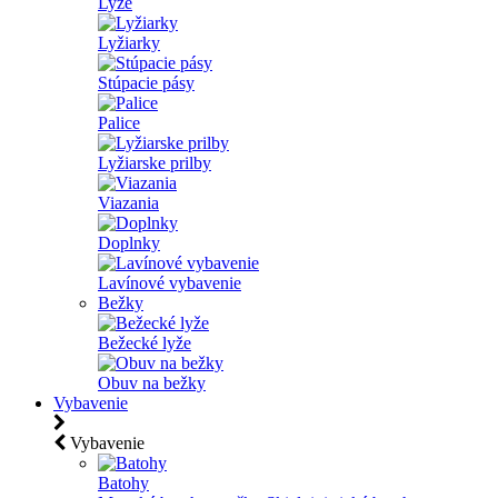
Lyže
Lyžiarky
Stúpacie pásy
Palice
Lyžiarske prilby
Viazania
Doplnky
Lavínové vybavenie
Bežky
Bežecké lyže
Obuv na bežky
Vybavenie
Vybavenie
Batohy