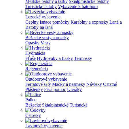
Mestské batohy a tašky
Skialpinistické batohy
Turistické batohy
Vybavenie k batohom
Lezecké vybavenie
Cepíny
Istiace pomôcky
Karabíny a expresky
Laná a
Batohy na laná
Bežecké vesty a opasky
Opasky
Vesty
Hydratácia
Fľaše
Hydrovaky a flasky
Termosky
Regenerácia
Outdoorové vybavenie
Ferratové sety
Mačky a nesmeky
Návleky
Ostatné
Pláštenky
Prvá pomoc
Uteráky
Palice
Bežecké
Skialpinistické
Turistické
Čelovky
Lavínové vybavenie