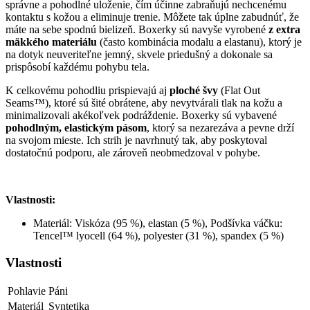
správne a pohodlné ulo
ženie, č
ím ú
činne zabraňuj
ú nechcenému
kontaktu s ko
žou a eliminuje trenie. M
ô
žete tak
úplne zabudnú
ť, že
m
áte na sebe spodnú bielize
ň.
Boxerky
s
ú navy
še vyroben
é
z extra
mäkkého materiálu
(
často kombin
ácia
modalu
a
elastanu
), ktorý je
na dotyk neuverite
ľne jemn
ý, skvele priedu
šn
ý a dokonale sa
prispôsobí ka
žd
ému pohybu tela.
K celkovému pohodliu prispievajú aj
ploché
švy
(Flat Out
Seams
™), ktoré sú
šit
é obrátene, aby nevytvárali tlak na ko
žu a
minimalizovali ak
éko
ľvek podr
á
ždenie.
Boxerky
s
ú vybavené
pohodlným, elastickým pásom
, ktorý sa nezarezáva a pevne dr
ž
í
na svojom mieste. Ich strih je navrhnutý tak, aby poskytoval
dostato
čn
ú podporu, ale zárove
ň neobmedzoval v pohybe.
Vlastnosti:
Materi
á
l
: Viskóza (95 %),
elastan
(5 %), Pod
š
ívka vá
čku:
Tencel
™ lyocell (64 %), polyester (31 %), spandex (5 %)
Vlastnosti
Pohlavie
Páni
Materiál
Syntetika