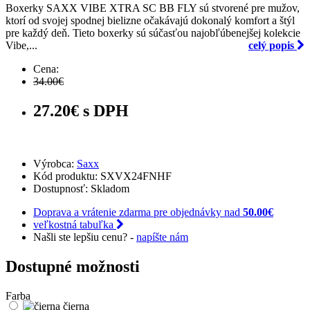
Boxerky SAXX VIBE XTRA SC BB FLY sú stvorené pre mužov,
ktorí od svojej spodnej bielizne očakávajú dokonalý komfort a štýl
pre každý deň. Tieto boxerky sú súčasťou najobľúbenejšej kolekcie
Vibe,...
celý popis
Cena:
34.00€
27.20€ s DPH
Výrobca:
Saxx
Kód produktu: SXVX24FNHF
Dostupnosť:
Skladom
Doprava a vrátenie zdarma pre objednávky nad
50.00€
veľkostná tabuľka
Našli ste lepšiu cenu? -
napíšte nám
Dostupné možnosti
Farba
čierna