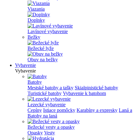
Viazania
Doplnky
Lavínové vybavenie
Bežky
Bežecké lyže
Obuv na bežky
Vybavenie
Vybavenie
Batohy
Mestské batohy a tašky
Skialpinistické batohy
Turistické batohy
Vybavenie k batohom
Lezecké vybavenie
Cepíny
Istiace pomôcky
Karabíny a expresky
Laná a
Batohy na laná
Bežecké vesty a opasky
Opasky
Vesty