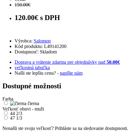
150.00€
120.00€ s DPH
Výrobca:
Salomon
Kód produktu: L49141200
Dostupnosť:
Skladom
Doprava a vrátenie zdarma pre objednávky nad
50.00€
veľkostná tabuľka
Našli ste lepšiu cenu? -
napíšte nám
Dostupné možnosti
Farba
čierna
Veľkosť obuvi - muži
44 2/3
47 1/3
Nenašli ste svoju veľkosť? Prihláste sa na sledovanie dostupnosti.