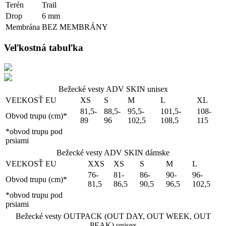
Terén
Trail
Drop
6 mm
Membrána
BEZ MEMBRÁNY
Veľkostná tabuľka
Bežecké vesty ADV SKIN unisex
VEĽKOSŤ EU
XS
S
M
L
XL
81,5-
88,5-
95,5-
101,5-
108-
Obvod trupu (cm)*
89
96
102,5
108,5
115
*obvod trupu pod
prsiami
Bežecké vesty ADV SKIN dámske
VEĽKOSŤ EU
XXS
XS
S
M
L
76-
81-
86-
90-
96-
Obvod trupu (cm)*
81,5
86,5
90,5
96,5
102,5
*obvod trupu pod
prsiami
Bežecké vesty OUTPACK (OUT DAY, OUT WEEK, OUT
PEAK) unisex