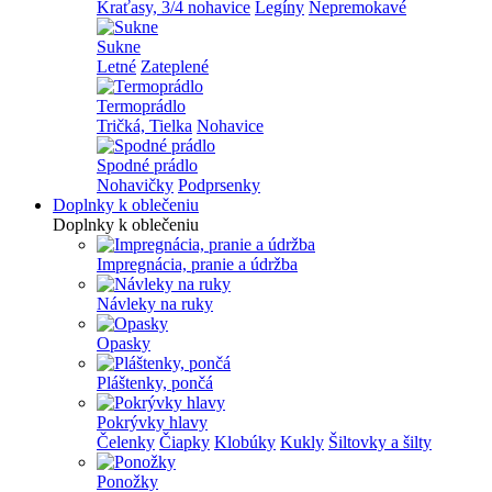
Kraťasy, 3/4 nohavice
Legíny
Nepremokavé
Sukne
Letné
Zateplené
Termoprádlo
Tričká, Tielka
Nohavice
Spodné prádlo
Nohavičky
Podprsenky
Doplnky k oblečeniu
Doplnky k oblečeniu
Impregnácia, pranie a údržba
Návleky na ruky
Opasky
Pláštenky, pončá
Pokrývky hlavy
Čelenky
Čiapky
Klobúky
Kukly
Šiltovky a šilty
Ponožky