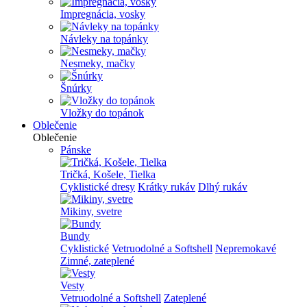
Impregnácia, vosky
Návleky na topánky
Nesmeky, mačky
Šnúrky
Vložky do topánok
Oblečenie
Oblečenie
Pánske
Tričká, Košele, Tielka
Cyklistické dresy
Krátky rukáv
Dlhý rukáv
Mikiny, svetre
Bundy
Cyklistické
Vetruodolné a Softshell
Nepremokavé
Zimné, zateplené
Vesty
Vetruodolné a Softshell
Zateplené