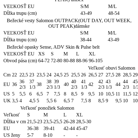
VEĽKOSŤ EU
S/M
M/L
Dĺžka trupu (cm)
43-49
48-54
Bežecké vesty Salomon OUTPACK(OUT DAY, OUT WEEK,
OUT PEAK)dámske
VEĽKOSŤ EU
S/M
M/L
Dĺžka trupu (cm)
38-44
43-49
Bežecké opasky Sense, ADV Skin & Pulse belt
VEĽKOSŤ EU
XS
S
M
L
XL
Obvod pása (cm)
64-72
72-80
80-88
88-96
96-105
Veľkosť obuvi Salomon
Cm
22
22,5
23
23,5
24
24,5
25
25,5
26
26,5
27
27,5
28
28,5
29
36
37
38
39
40
41
42
43
44
45
EU
36
38
40
42
44
2/3
1/3
2/3
1/3
2/3
1/3
2/3
1/3
2/3
1/
US
5
5,5
6
6,5
7
7,5
8
8,5
9
9,5
10
10,5
11
11,5
12
UK
3,5
4
4,5
5
5,5
6
6,5
7
7,5
8
8,5
9
9,5
10
10
Veľkosť ponožiek Salomon
Veľkosť
S
M
L
XL
Dĺžka v cm
21,5-23
23,5-25,5
26-28
28,5-30
EU
36-38
39-41
42-44
45-47
US ženy
5-7
8-10
-
-