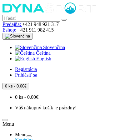
Predajňa:
+421 948 921 317
Eshop:
+421 911 982 415
Slovenčina
Čeština
English
Registrácia
Prihlásiť sa
0 ks - 0.00€
0 ks - 0.00€
Váš nákupný košík je prázdny!
Menu
Menu