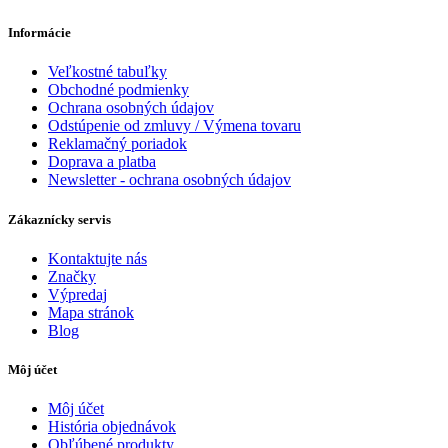
Informácie
Veľkostné tabuľky
Obchodné podmienky
Ochrana osobných údajov
Odstúpenie od zmluvy / Výmena tovaru
Reklamačný poriadok
Doprava a platba
Newsletter - ochrana osobných údajov
Zákaznícky servis
Kontaktujte nás
Značky
Výpredaj
Mapa stránok
Blog
Môj účet
Môj účet
História objednávok
Obľúbené produkty