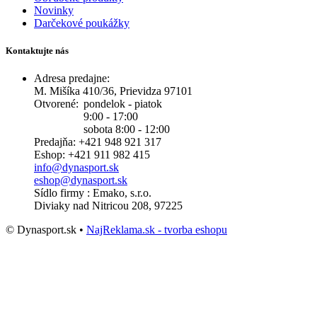
Novinky
Darčekové poukážky
Kontaktujte nás
Adresa predajne:
M. Mišíka 410/36, Prievidza 97101
Otvorené:
pondelok - piatok
9:00 - 17:00
sobota 8:00 - 12:00
Predajňa: +421 948 921 317
Eshop: +421 911 982 415
info@dynasport.sk
eshop@dynasport.sk
Sídlo firmy : Emako, s.r.o.
Diviaky nad Nitricou 208, 97225
© Dynasport.sk •
NajReklama.sk - tvorba eshopu