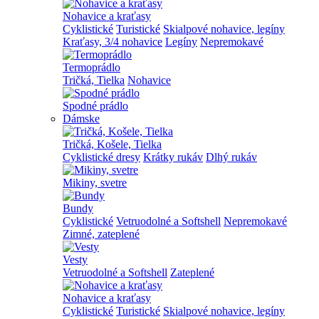
Nohavice a kraťasy
Cyklistické
Turistické
Skialpové nohavice, legíny
Kraťasy, 3/4 nohavice
Legíny
Nepremokavé
Termoprádlo
Tričká, Tielka
Nohavice
Spodné prádlo
Dámske
Tričká, Košele, Tielka
Cyklistické dresy
Krátky rukáv
Dlhý rukáv
Mikiny, svetre
Bundy
Cyklistické
Vetruodolné a Softshell
Nepremokavé
Zimné, zateplené
Vesty
Vetruodolné a Softshell
Zateplené
Nohavice a kraťasy
Cyklistické
Turistické
Skialpové nohavice, legíny