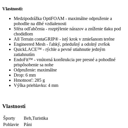
Vlastnosti:
Medzipodrážka OptiFOAM - maximálne odpruženie a
pohodlie na dlhé vzdialenosti
Sféra odľahčenia - rozptýlenie nárazov a zníženie tlaku pod
chodidlom
All Terrain contaGRIP® - istý krok v zmiešanom teréne
Engineered Mesh - ľahký, priedušný a odolný zvršok
QuickLACE™ - rýchle a pevné utiahnutie jedným
zatiahnutím
EndoFit™ - vnútorná konštrukcia pre presné a pohodlné
prispôsobenie sa nohe
Odpruženie: maximálne
Drop: 6 mm
Hmotnosť: 285 g
Výška priehlavku: 4 mm
Vlastnosti
Športy
Beh,Turistika
Pohlavie
Páni