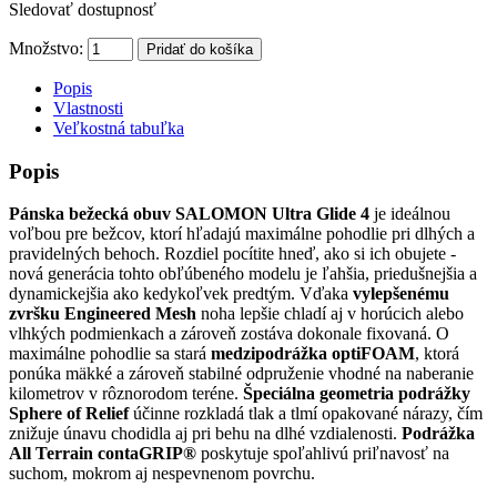
Sledovať dostupnosť
Množstvo:
Pridať do košíka
Popis
Vlastnosti
Veľkostná tabuľka
Popis
Pánska bežecká obuv SALOMON Ultra Glide 4
je ideálnou
voľbou pre bežcov, ktorí hľadajú maximálne pohodlie pri dlhých a
pravidelných behoch. Rozdiel pocítite hneď, ako si ich obujete -
nová generácia tohto obľúbeného modelu je ľahšia, priedušnejšia a
dynamickejšia ako kedykoľvek predtým. Vďaka
vylepšenému
zvršku Engineered Mesh
noha lepšie chladí aj v horúcich alebo
vlhkých podmienkach a zároveň zostáva dokonale fixovaná. O
maximálne pohodlie sa stará
medzipodrážka optiFOAM
, ktorá
ponúka mäkké a zároveň stabilné odpruženie vhodné na naberanie
kilometrov v rôznorodom teréne.
Špeciálna geometria podrážky
Sphere of Relief
účinne rozkladá tlak a tlmí opakované nárazy, čím
znižuje únavu chodidla aj pri behu na dlhé vzdialenosti.
Podrážka
All Terrain contaGRIP®
poskytuje spoľahlivú priľnavosť na
suchom, mokrom aj nespevnenom povrchu.