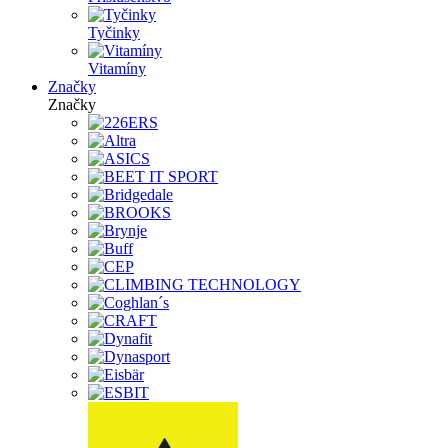
Tyčinky
Vitamíny
Značky
Značky