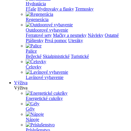
Hydratácia
Fľaše
Hydrovaky a flasky
Termosky
Regenerácia
Outdoorové vybavenie
Ferratové sety
Mačky a nesmeky
Návleky
Ostatné
Pláštenky
Prvá pomoc
Uteráky
Palice
Bežecké
Skialpinistické
Turistické
Čelovky
Lavínové vybavenie
Výživa
Výživa
Energetické cukríky
Gély
Nápoje
Príslušenstvo