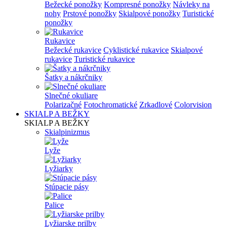
Bežecké ponožky
Kompresné ponožky
Návleky na
nohy
Prstové ponožky
Skialpové ponožky
Turistické
ponožky
Rukavice
Bežecké rukavice
Cyklistické rukavice
Skialpové
rukavice
Turistické rukavice
Šatky a nákrčniky
Slnečné okuliare
Polarizačné
Fotochromatické
Zrkadlové
Colorvision
SKIALP A BEŽKY
SKIALP A BEŽKY
Skialpinizmus
Lyže
Lyžiarky
Stúpacie pásy
Palice
Lyžiarske prilby